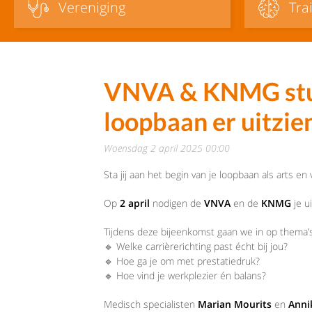
Vereniging
Tra
VNVA & KNMG stud
loopbaan er uitzie
woensdag 2 april 2025 00:00
Sta jij aan het begin van je loopbaan als arts en 
Op
2 april
nodigen de
VNVA
en de
KNMG
je u
Tijdens deze bijeenkomst gaan we in op thema’s
🔹 Welke carrièrerichting past écht bij jou?
🔹 Hoe ga je om met prestatiedruk?
🔹 Hoe vind je werkplezier én balans?
Medisch specialisten
Marian Mourits
en
Anni