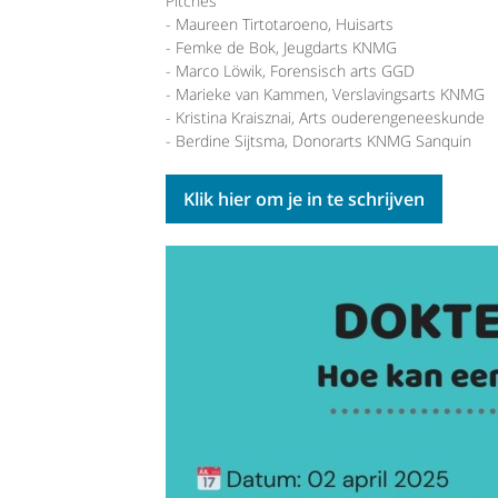
Pitches
- Maureen Tirtotaroeno, Huisarts
- Femke de Bok, Jeugdarts KNMG
- Marco Löwik, Forensisch arts GGD
- Marieke van Kammen, Verslavingsarts KNMG
- Kristina Kraisznai, Arts ouderengeneeskunde
- Berdine Sijtsma, Donorarts KNMG Sanquin
Klik hier om je in te schrijven