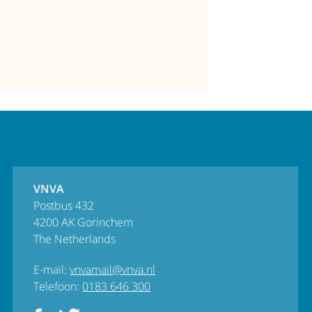
VNVA
Postbus 432
4200 AK Gorinchem
The Netherlands
E-mail:
vnvamail@vnva.nl
Telefoon:
0183 646 300