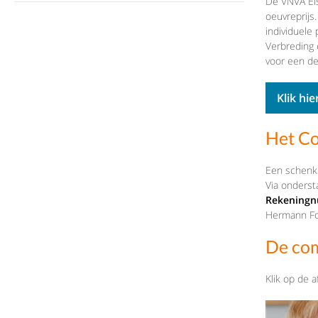
De VNVA Els
oeuvreprijs
individuele
Verbreding 
voor een der
Klik hi
Het Co
Een schenki
Via onders
Rekeningn
Hermann Fo
De com
Klik op de a