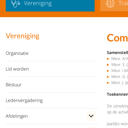
Vereniging
Tra
Comm
Vereniging
Samenstell
Organisatie
Mevr. A.H
Mevr. S. (
Lid worden
Mevr. I.M
Mevr. G.
Mevr. J. 
Bestuur
Toekennen 
Ledenvergadering
De uitreiki
op de activi
Afdelingen
Jaarlijks w