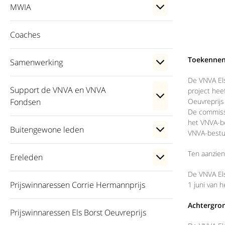
MWIA
Coaches
Toekennen 
Samenwerking
De VNVA Els
Support de VNVA en VNVA
project hee
Fondsen
Oeuvreprij
De commissi
het VNVA-be
Buitengewone leden
VNVA-bestu
Ten aanzien
Ereleden
De VNVA Els
Prijswinnaressen Corrie Hermannprijs
1 juni van h
Achtergron
Prijswinnaressen Els Borst Oeuvreprijs