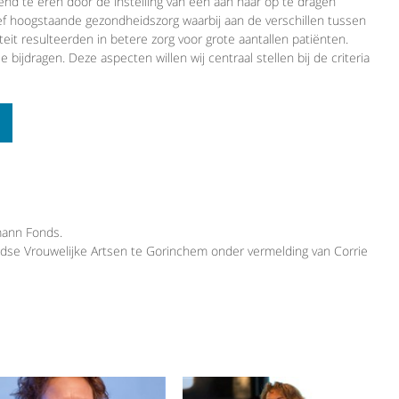
end te eren door de instelling van een aan haar op te dragen
ief hoogstaande gezondheidszorg waarbij aan de verschillen tussen
eit resulteerden in betere zorg voor grote aantallen patiënten.
jdragen. Deze aspecten willen wij centraal stellen bij de criteria
mann Fonds.
andse Vrouwelijke Artsen te Gorinchem onder vermelding van Corrie