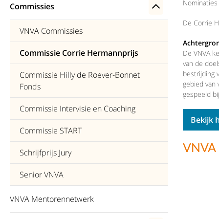
Nominaties
Commissies
De Corrie 
VNVA Commissies
Achtergro
Commissie Corrie Hermannprijs
De VNVA ken
van de doels
bestrijding
Commissie Hilly de Roever-Bonnet
gebied van 
Fonds
gespeeld bij
Commissie Intervisie en Coaching
Bekijk 
Commissie START
VNVA E
Schrijfprijs Jury
Senior VNVA
VNVA Mentorennetwerk