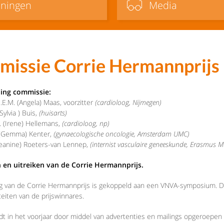
iningen
Media
issie Corrie Hermannprijs
ing commissie:
.E.M. (Angela) Maas, voorzitter
(cardioloog, Nijmegen)
Sylvia ) Buis,
(huisarts)
. (Irene) Hellemans,
(cardioloog, np)
 (Gemma) Kenter,
(gynaecologische oncologie, Amsterdam UMC)
(Jeanine) Roeters-van Lennep,
(internist vasculaire geneeskunde, Erasmus M
en uitreiken van de Corrie Hermannprijs.
ng van de Corrie Hermannprijs is gekoppeld aan een VNVA-symposium. D
teiten van de prijswinnares.
ordt in het voorjaar door middel van advertenties en mailings opgeroepe