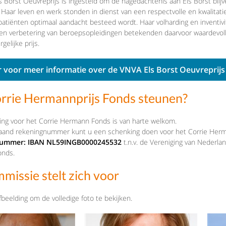
 Borst Oeuvreprijs is ingesteld om de nagedachtenis aan Els Borst blijv
. Haar leven en werk stonden in dienst van een respectvolle en kwalitat
 patiënten optimaal aandacht besteed wordt. Haar volharding en inventivit
en verbetering van beroepsopleidingen betekenden daarvoor waardevolle bi
gelijke prijs.
er voor meer informatie over de VNVA Els Borst Oeuvreprijs
rrie Hermannprijs Fonds steunen?
ng voor het Corrie Hermann Fonds is van harte welkom.
taand rekeningnummer kunt u een schenking doen voor het Corrie Her
ummer: IBAN NL59INGB0000245532
t.n.v. de Vereniging van Nederl
nds.
missie stelt zich voor
fbeelding om de volledige foto te bekijken.