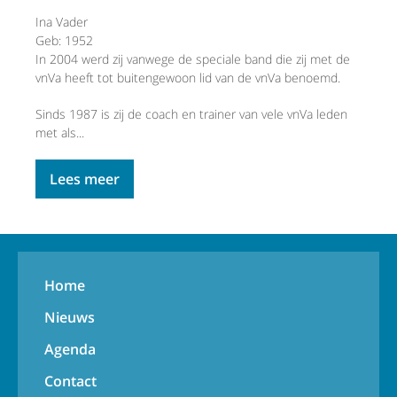
Ina Vader
Geb: 1952
In 2004 werd zij vanwege de speciale band die zij met de
vnVa heeft tot buitengewoon lid van de vnVa benoemd.
Sinds 1987 is zij de coach en trainer van vele vnVa leden
met als...
Lees meer
Home
Nieuws
Agenda
Contact