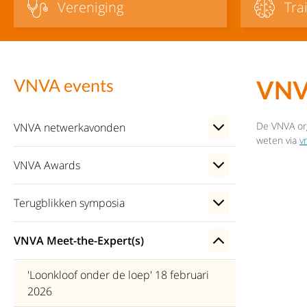
Vereniging
Tra
VNVA
VNVA events
De VNVA org
VNVA netwerkavonden
weten via
v
VNVA Awards
Terugblikken symposia
VNVA Meet-the-Expert(s)
'Loonkloof onder de loep' 18 februari
2026