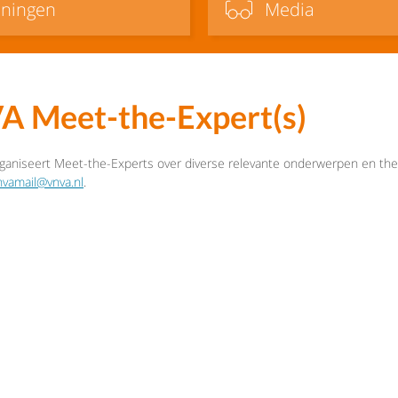
iningen
Media
 Meet-the-Expert(s)
aniseert Meet-the-Experts over diverse relevante onderwerpen en them
nvamail@vnva.nl
.