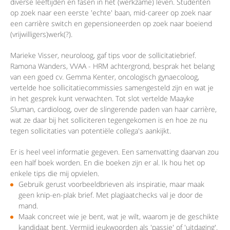
diverse leeftijden en fasen in het (werkzame) leven. Studenten
op zoek naar een eerste 'echte' baan, mid-career op zoek naar
een carrière switch en gepensioneerden op zoek naar boeiend
(vrijwilligers)werk(?).
Marieke Visser, neuroloog, gaf tips voor de sollicitatiebrief.
Ramona Wanders, VVAA - HRM achtergrond, besprak het belang
van een goed cv. Gemma Kenter, oncologisch gynaecoloog,
vertelde hoe sollicitatiecommissies samengesteld zijn en wat je
in het gesprek kunt verwachten. Tot slot vertelde Maayke
Sluman, cardioloog, over de slingerende paden van haar carrière,
wat ze daar bij het solliciteren tegengekomen is en hoe ze nu
tegen sollicitaties van potentiële collega's aankijkt.
Er is heel veel informatie gegeven. Een samenvatting daarvan zou
een half boek worden. En die boeken zijn er al. Ik hou het op
enkele tips die mij opvielen.
Gebruik gerust voorbeeldbrieven als inspiratie, maar maak
geen knip-en-plak brief. Met plagiaatchecks val je door de
mand.
Maak concreet wie je bent, wat je wilt, waarom je de geschikte
kandidaat bent. Vermijd jeukwoorden als 'passie' of 'uitdaging'.