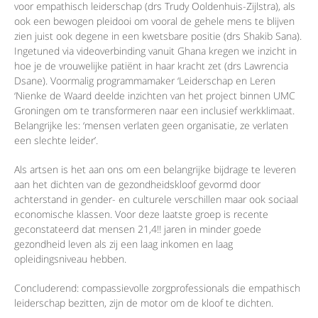
voor empathisch leiderschap (drs Trudy Ooldenhuis-Zijlstra), als
ook een bewogen pleidooi om vooral de gehele mens te blijven
zien juist ook degene in een kwetsbare positie (drs Shakib Sana).
Ingetuned via videoverbinding vanuit Ghana kregen we inzicht in
hoe je de vrouwelijke patiënt in haar kracht zet (drs Lawrencia
Dsane). Voormalig programmamaker ‘Leiderschap en Leren
‘Nienke de Waard deelde inzichten van het project binnen UMC
Groningen om te transformeren naar een inclusief werkklimaat.
Belangrijke les: ‘mensen verlaten geen organisatie, ze verlaten
een slechte leider’.
Als artsen is het aan ons om een belangrijke bijdrage te leveren
aan het dichten van de gezondheidskloof gevormd door
achterstand in gender- en culturele verschillen maar ook sociaal
economische klassen. Voor deze laatste groep is recente
geconstateerd dat mensen 21,4!! jaren in minder goede
gezondheid leven als zij een laag inkomen en laag
opleidingsniveau hebben.
Concluderend: compassievolle zorgprofessionals die empathisch
leiderschap bezitten, zijn de motor om de kloof te dichten.