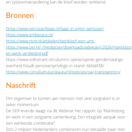
en systeemverandering kan de kloof worden verkleind.
Bronnen
https://www.pensioenbaas.nl/baas-in-eigen-pensioen
https://www.emberace.nl/
https://www.ntvg.nl/artikelen/loonkloof-een-umc
https://www.ser.nl/-/media/ser/downloads/adviezen/2026/mantelzor
en-werk-verdieping.pdf
https://www.volkskrant.nl/columns-opinie/opinie-gendernalatige-
overheid-houdt-pensioenprivilege-in-stand~bbfa6f38/
https://www.consilium.europa.eu/nl/policies/pay-transparency/
Naschrift
Om tegemoet te komen aan mensen met veel zorgtaken is er
zeker momentum.
De SER leverde daags na dit Webinar het rapport op “Mantelzorg
en werk in een zorgzame samenleving. Een integrale aanpak voor
een werkende combinatie”.
Zo’n 2 miljoen Nederlanders combineren hun betaalde baan met