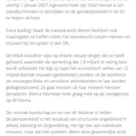
uiterlijk 1 januari 2027 ingevoerd moet zijn. Doel hiervan is om
loondiscriminatie te bestrijden en de genderloonkloof in de EU
te helpen dichten.
Extra duiding: Naast de transparantie dienen bedrijven ook
maatregelen te treffen indien het loonverschil tussen mannen en
vrouwen bij hen groter is dan 5%.
De VNVA voorzitter wijst op enkele nieuwe dingen die ze heeft
gehoord, waaronder de opmerking dat 1,9 miljard te weinig loon
wordt uitbetaald. Dit legt zij naast het economisch verlies van 12
miljard doordat vrouwen (gedeeltelijk) uitvallen uit de workforce
als vrouwspecifieke en sensitieve ziektebeelden te laat worden
gediagnosticeerd. Ze gaat mensen uit haar netwerk hierover
benaderen. Marica Wismeijer trekt graag mee op als bondgenoot
op dit thema.
De centrale boodschap en les van dit Webinar is helder:
de pensioenkloof is het resultaat van structurele ongelijkheid in
arbeid, beloning en zorgverdeling. Het ligt niet aan individuele
vrouwen, maar aan het systeem. Alleen door gezamenlijke actie