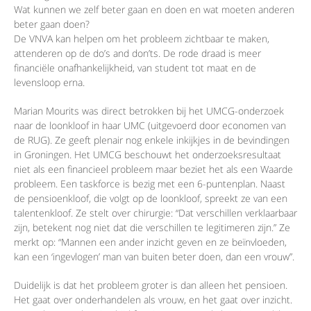
Wat kunnen we zelf beter gaan en doen en wat moeten anderen
beter gaan doen?
De VNVA kan helpen om het probleem zichtbaar te maken,
attenderen op de do’s and don’ts. De rode draad is meer
financiële onafhankelijkheid, van student tot maat en de
levensloop erna.
Marian Mourits was direct betrokken bij het UMCG-onderzoek
naar de loonkloof in haar UMC (uitgevoerd door economen van
de RUG). Ze geeft plenair nog enkele inkijkjes in de bevindingen
in Groningen. Het UMCG beschouwt het onderzoeksresultaat
niet als een financieel probleem maar beziet het als een Waarde
probleem. Een taskforce is bezig met een 6-puntenplan. Naast
de pensioenkloof, die volgt op de loonkloof, spreekt ze van een
talentenkloof. Ze stelt over chirurgie: “Dat verschillen verklaarbaar
zijn, betekent nog niet dat die verschillen te legitimeren zijn.” Ze
merkt op: “Mannen een ander inzicht geven en ze beïnvloeden,
kan een ‘ingevlogen’ man van buiten beter doen, dan een vrouw”.
Duidelijk is dat het probleem groter is dan alleen het pensioen.
Het gaat over onderhandelen als vrouw, en het gaat over inzicht.