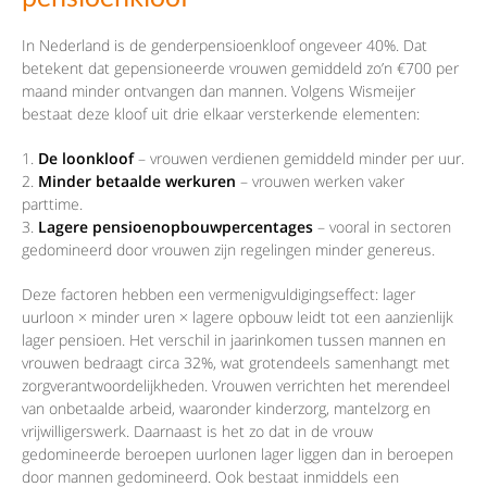
In Nederland is de genderpensioenkloof ongeveer 40%. Dat
betekent dat gepensioneerde vrouwen gemiddeld zo’n €700 per
maand minder ontvangen dan mannen. Volgens Wismeijer
bestaat deze kloof uit drie elkaar versterkende elementen:
De loonkloof
– vrouwen verdienen gemiddeld minder per uur.
Minder betaalde werkuren
– vrouwen werken vaker
parttime.
Lagere pensioenopbouwpercentages
– vooral in sectoren
gedomineerd door vrouwen zijn regelingen minder genereus.
Deze factoren hebben een vermenigvuldigingseffect: lager
uurloon × minder uren × lagere opbouw leidt tot een aanzienlijk
lager pensioen. Het verschil in jaarinkomen tussen mannen en
vrouwen bedraagt circa 32%, wat grotendeels samenhangt met
zorgverantwoordelijkheden. Vrouwen verrichten het merendeel
van onbetaalde arbeid, waaronder kinderzorg, mantelzorg en
vrijwilligerswerk. Daarnaast is het zo dat in de vrouw
gedomineerde beroepen uurlonen lager liggen dan in beroepen
door mannen gedomineerd. Ook bestaat inmiddels een