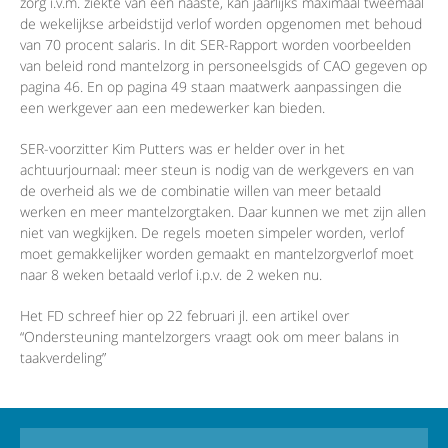
zorg i.v.m. ziekte van een naaste, kan jaarlijks maximaal tweemaal
de wekelijkse arbeidstijd verlof worden opgenomen met behoud
van 70 procent salaris. In dit SER-Rapport worden voorbeelden
van beleid rond mantelzorg in personeelsgids of CAO gegeven op
pagina 46. En op pagina 49 staan maatwerk aanpassingen die
een werkgever aan een medewerker kan bieden.
SER-voorzitter Kim Putters was er helder over in het
achtuurjournaal: meer steun is nodig van de werkgevers en van
de overheid als we de combinatie willen van meer betaald
werken en meer mantelzorgtaken. Daar kunnen we met zijn allen
niet van wegkijken. De regels moeten simpeler worden, verlof
moet gemakkelijker worden gemaakt en mantelzorgverlof moet
naar 8 weken betaald verlof i.p.v. de 2 weken nu.
Het FD schreef hier op 22 februari jl. een artikel over
“Ondersteuning mantelzorgers vraagt ook om meer balans in
taakverdeling”