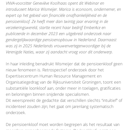
VNVA-voorzitter Geneviève Koolhaas opent dit Webinar en
introduceert Marica Wismeijer. Marica is econoom, ondernemer, en
expert op het gebied van financiële onafhankelijkheid en de
pensioenkloof. Ze heeft meer dan twintig jaar ervaring in de
verzekeringswereld, startte recent haar bedrijf EmberAce en
publiceerde in december 2023 een uitgebreid onderzoek naar
gendergelijkwaardige pensioenopbouw in Nederland. Daarnaast
was zij in 2025 Nederlands vrouwenvertegenwoordiger bij de
Verenigde Naties, waar zij aandacht vroeg voor dit onderwerp.
In haar inleiding benadrukt Wismeijer dat de pensioenkloof geen
nieuw fenomeen is. Retrospectief onderzoek door het
Expertisecentrum Human Resource Management en
Organisatiegedrag van de Rijksuniversiteit Groningen, toont een
substantiële loonkloof aan, onder meer in toelagen, gratificaties
en beloningen binnen snijdende specialismen.
Dit weerspreekt de gedachte dat verschillen slechts “intuïtief” of
incidenteel zouden zijn; het gaat om jarenlang systematisch
onderzoek.
De pensioenkloof moet worden begrepen als het resultaat van