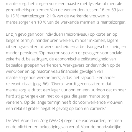
mantelzorg: het zorgen voor een naaste met fysieke of mentale
gezondheidsproblemen.Van de werkenden tussen 16 en 69 jaar
is 15 % mantelzorger: 21 % van de werkende vrouwen is
mantelzorger en 10 % van de werkende mannen is mantelzorger.
Er zijn gevolgen voor individuen (microniveau) op korte en op
langere termijn: minder uren werken, minder inkomen, lagere
uitkeringsrechten bij werkloosheid en arbeidsongeschikt-heid, en
minder pensioen. ‘Op macroniveau zijn er gevolgen voor sociale
zekerheid, belastingen, de economische zelfstandigheid van
bepaalde groepen werkenden. Werkgevers ondervinden op de
werkvloer en op macroniveau financiële gevolgen van
mantelzorgende werknemers’, aldus het rapport. Een ander
relevant citaat (pag. 66): “Overall wordt geconstateerd dat
mantelzorg leidt tot een lager uurloon en een uurloon dat minder
hard stijgt vergeleken met collega’s die geen mantelzorg
verlenen. Op de lange termijn heeft dit voor werkende vrouwen
een relatief groter negatief gevolg op loon en carrière.”
De Wet Arbeid en Zorg (WAZO) regelt de voorwaarden, rechten
en de plichten en bekostiging van verlof. Voor de noodzakelijke