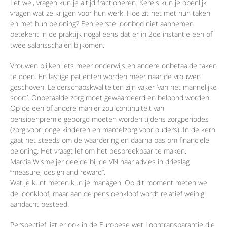
Let wel, vragen kun je altijd fractioneren. Kerels kun je openlijk
vragen wat ze krijgen voor hun werk. Hoe zit het met hun taken
en met hun beloning? Een eerste loonbod niet aannemen
betekent in de praktijk nogal eens dat er in 2de instantie een of
twee salarisschalen bijkomen.
Vrouwen blijken iets meer onderwijs en andere onbetaalde taken
te doen. En lastige patiënten worden meer naar de vrouwen
geschoven. Leiderschapskwaliteiten zijn vaker ‘van het mannelijke
soort’. Onbetaalde zorg moet gewaardeerd en beloond worden.
Op de een of andere manier zou continuïteit van
pensioenpremie geborgd moeten worden tijdens zorgperiodes
(zorg voor jonge kinderen en mantelzorg voor ouders). In de kern
gaat het steeds om de waardering en daarna pas om financiële
beloning. Het vraagt lef om het bespreekbaar te maken.
Marcia Wismeijer deelde bij de VN haar advies in drieslag
“measure, design and reward”.
Wat je kunt meten kun je managen. Op dit moment meten we
de loonkloof, maar aan de pensioenkloof wordt relatief weinig
aandacht besteed.
Perspectief ligt er ook in de Europese wet Loontransparantie die