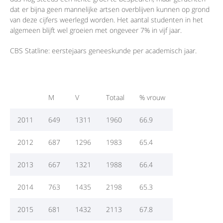
dat er bijna geen mannelijke artsen overblijven kunnen op grond
van deze cijfers weerlegd worden. Het aantal studenten in het
algemeen blijft wel groeien met ongeveer 7% in vijf jaar.
CBS Statline: eerstejaars geneeskunde per academisch jaar.
M
V
Totaal
% vrouw
2011
649
1311
1960
66.9
2012
687
1296
1983
65.4
2013
667
1321
1988
66.4
2014
763
1435
2198
65.3
2015
681
1432
2113
67.8