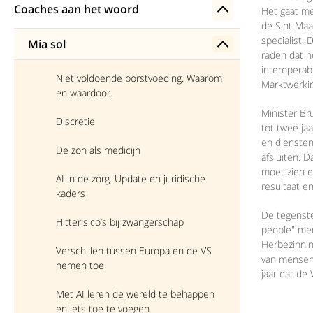
Coaches aan het woord
Het gaat me
de Sint Maar
specialist. 
Mia sol
raden dat he
interoperabi
Niet voldoende borstvoeding. Waarom
Marktwerkin
en waardoor.
Minister Bru
Discretie
tot twee ja
en diensten
De zon als medicijn
afsluiten. 
moet zien e
AI in de zorg. Update en juridische
resultaat e
kaders
De tegenste
Hitterisico’s bij zwangerschap
people" merk
Herbezinnin
Verschillen tussen Europa en de VS
van mensen,
nemen toe
jaar dat de
Met AI leren de wereld te behappen
en iets toe te voegen