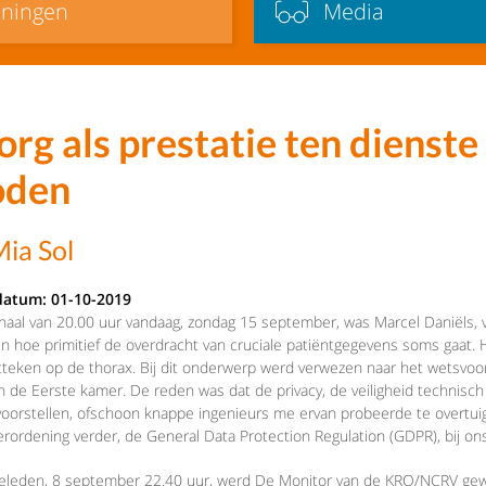
iningen
Media
org als prestatie ten dienste
oden
ia Sol
datum: 01-10-2019
naal van 20.00 uur vandaag, zondag 15 september, was Marcel Daniëls, v
 hoe primitief de overdracht van cruciale patiëntgegevens soms gaat.
itteken op de thorax. Bij dit onderwerp werd verwezen naar het wetsvo
n de Eerste kamer. De reden was dat de privacy, de veiligheid technisch
 voorstellen, ofschoon knappe ingenieurs me ervan probeerde te overtuig
rordening verder, de General Data Protection Regulation (GDPR), bij
leden, 8 september 22.40 uur, werd De Monitor van de KRO/NCRV gewi