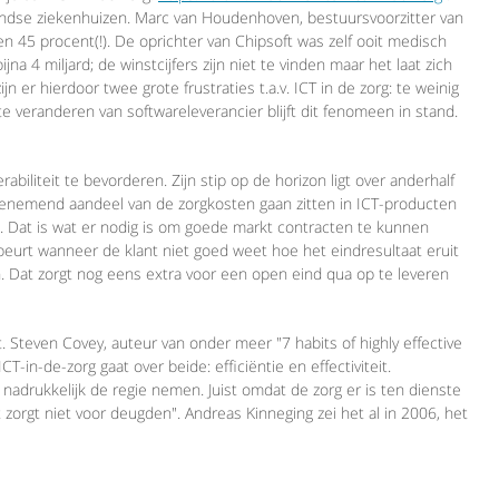
ndse ziekenhuizen. Marc van Houdenhoven, bestuursvoorzitter van
ten 45 procent(!). De oprichter van Chipsoft was zelf ooit medisch
a 4 miljard; de winstcijfers zijn niet te vinden maar het laat zich
 er hierdoor twee grote frustraties t.a.v. ICT in de zorg: te weinig
te veranderen van softwareleverancier blijft dit fenomeen in stand.
biliteit te bevorderen. Zijn stip op de horizon ligt over anderhalf
toenemend aandeel van de zorgkosten gaan zitten in ICT-producten
d. Dat is wat er nodig is om goede markt contracten te kunnen
beurt wanneer de klant niet goed weet hoe het eindresultaat eruit
. Dat zorgt nog eens extra voor een open eind qua op te leveren
. Steven Covey, auteur van onder meer "7 habits of highly effective
CT-in-de-zorg gaat over beide: efficiëntie en effectiviteit.
adrukkelijk de regie nemen. Juist omdat de zorg er is ten dienste
orgt niet voor deugden". Andreas Kinneging zei het al in 2006, het