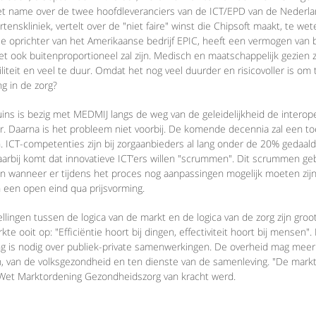
t name over de twee hoofdleveranciers van de ICT/EPD van de Nederla
tenskliniek, vertelt over de "niet faire" winst die Chipsoft maakt, te we
De oprichter van het Amerikaanse bedrijf EPIC, heeft een vermogen van bijn
t ook buitenproportioneel zal zijn. Medisch en maatschappelijk gezien zijn
liteit en veel te duur. Omdat het nog veel duurder en risicovoller is om 
g in de zorg?
ins is bezig met MEDMIJ langs de weg van de geleidelijkheid de interopera
ar. Daarna is het probleem niet voorbij. De komende decennia zal een 
. ICT-competenties zijn bij zorgaanbieders al lang onder de 20% gedaal
Daarbij komt dat innovatieve ICT’ers willen "scrummen". Dit scrummen ge
n wanneer er tijdens het proces nog aanpassingen mogelijk moeten zijn
n een open eind qua prijsvorming.
llingen tussen de logica van de markt en de logica van de zorg zijn groot
te ooit op: "Efficiëntie hoort bij dingen, effectiviteit hoort bij mensen". I
g is nodig over publiek-private samenwerkingen. De overheid mag meer n
 van de volksgezondheid en ten dienste van de samenleving. "De markt z
 Wet Marktordening Gezondheidszorg van kracht werd.