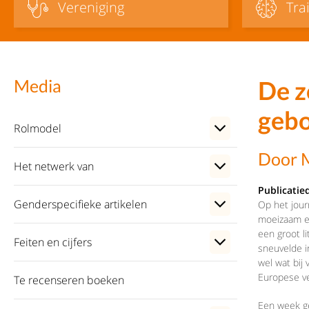
Vereniging
Tra
De z
Media
geb
Rolmodel
Door M
Het netwerk van
Publicatie
Genderspecifieke artikelen
Op het jour
moeizaam en
een groot l
Feiten en cijfers
sneuvelde i
wel wat bij
Europese ve
Te recenseren boeken
Een week ge