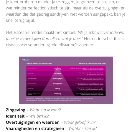
Je kunt proberen minder ja te zeggen, je grenzen te stellen, of
wat minder perfectionistisch te zijn, maar als de overtuigingen en
waarden die dat gedrag aandrijven niet worden aangepakt, ben je
snel terug bij af.
Het Bateson-model maakt het simpel:
"Als je echt wilt veranderen,
moet je verder kijken dan alleen wat je doet.”
Het onderscheidt zes
niveaus van verandering, die elkaar beïnvloeden.
Zingeving
–
Waar sta ik voor?
Identiteit
–
Wie ben ik?
Overtuigingen en waarden
–
Waar geloof ik in?
Vaardigheden en strategieën
–
Wat/hoe kan ik?