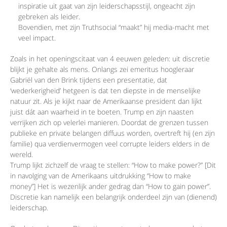
inspiratie uit gaat van zijn leiderschapsstijl, ongeacht zijn
gebreken als leider.
Bovendien, met zijn Truthsocial “maakt” hij media-macht met
veel impact.
Zoals in het openingscitaat van 4 eeuwen geleden: uit discretie
blijkt je gehalte als mens. Onlangs zei emeritus hoogleraar
Gabriël van den Brink tijdens een presentatie, dat
‘wederkerigheid’ hetgeen is dat ten diepste in de menselijke
natuur zit. Als je kijkt naar de Amerikaanse president dan lijkt
juist dát aan waarheid in te boeten. Trump en zijn naasten
verrijken zich op velerlei manieren. Doordat de grenzen tussen
publieke en private belangen diffuus worden, overtreft hij (en zijn
familie) qua verdienvermogen veel corrupte leiders elders in de
wereld.
Trump lijkt zichzelf de vraag te stellen: “How to make power?” [Dit
in navolging van de Amerikaans uitdrukking “How to make
money”] Het is wezenlijk ander gedrag dan “How to gain power”.
Discretie kan namelijk een belangrijk onderdeel zijn van (dienend)
leiderschap.