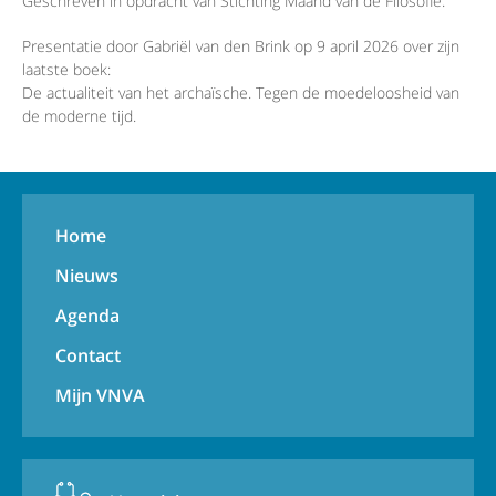
Geschreven in opdracht van Stichting Maand van de Filosofie.
Presentatie door Gabriël van den Brink op 9 april 2026 over zijn
laatste boek:
De actualiteit van het archaïsche. Tegen de moedeloosheid van
de moderne tijd.
Home
Nieuws
Agenda
Contact
Mijn VNVA