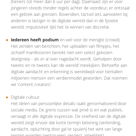
(tieners tot meer dan 6 uur per dag). Daarnaast zijn er voor
jongeren steeds minder regels achter de voordeur, er ontstaat
een gebrek aan grenzen. Bovendien, tactvol iets aanvoelen bij
anderen is lastiger in de digitale wereld dan in de fysieke
wereld. Impulsiviteit lijkt het te winnen van discretie.
Iedereen heeft podium
en wel voor de menigte (crowd).
Het zenden van berichten, het uploaden van filmpjes, het
zichzelf manifesteren bereikt niet een select gekozen
doelgroep - als er al over nagedacht wordt. Geholpen door
tweets en re-tweets kan ‘de wereld’ meekijken. Behoefte aan
digitale aandacht en erkenning is wereldwijd voor tientallen
miljoenen mensen een verdienmodel geworden. Dat noemen
we ‘content creators’.
Digitale cultuur
Het delen van persoonlijke details raakt genormaliseerd door
sociale media. De grens tussen wat privé is en wat publiek,
vervaagt in alle digitale expressie. De snelheid van de digitale
wereld zorgt ervoor dat korte termijn beloning (verbinding,
aandacht, opluchting door gal te spuien) het wint van lange
termijn waarden (vertrouwen, respect, integriteit).