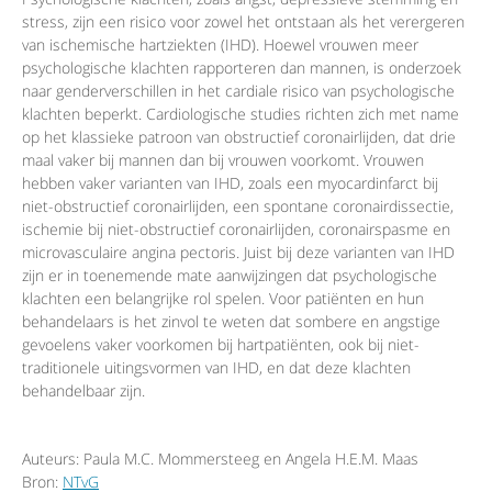
stress, zijn een risico voor zowel het ontstaan als het verergeren
van ischemische hartziekten (IHD). Hoewel vrouwen meer
psychologische klachten rapporteren dan mannen, is onderzoek
naar genderverschillen in het cardiale risico van psychologische
klachten beperkt. Cardiologische studies richten zich met name
op het klassieke patroon van obstructief coronairlijden, dat drie
maal vaker bij mannen dan bij vrouwen voorkomt. Vrouwen
hebben vaker varianten van IHD, zoals een myocardinfarct bij
niet-obstructief coronairlijden, een spontane coronairdissectie,
ischemie bij niet-obstructief coronairlijden, coronairspasme en
microvasculaire angina pectoris. Juist bij deze varianten van IHD
zijn er in toenemende mate aanwijzingen dat psychologische
klachten een belangrijke rol spelen. Voor patiënten en hun
behandelaars is het zinvol te weten dat sombere en angstige
gevoelens vaker voorkomen bij hartpatiënten, ook bij niet-
traditionele uitingsvormen van IHD, en dat deze klachten
behandelbaar zijn.
Auteurs: Paula M.C. Mommersteeg en Angela H.E.M. Maas
Bron:
NTvG