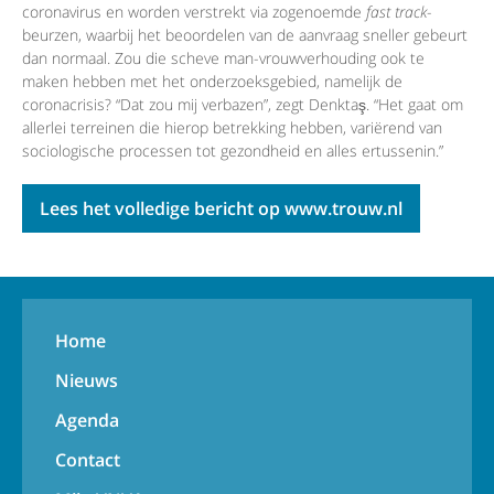
coronavirus en worden verstrekt via zogenoemde
fast track
-
beurzen, waarbij het beoordelen van de aanvraag sneller gebeurt
dan normaal. Zou die scheve man-vrouwverhouding ook te
maken hebben met het onderzoeksgebied, namelijk de
coronacrisis? “Dat zou mij verbazen”, zegt Denktaş. “Het gaat om
allerlei terreinen die hierop betrekking hebben, variërend van
sociologische processen tot gezondheid en alles ertussenin.”
Lees het volledige bericht op www.trouw.nl
Home
Nieuws
Agenda
Contact