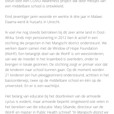
steun voor een COVID Awareness project dat door meisjes van
een middelbare school is ontwikkeld.
Eind zeventiger jaren woonde en werkte ik drie jaar in Malawi.
Daarna werd ik huisarts in Utrecht.
Ik voel me nog steeds betrokken bij dit zeer arme land in Oost-
Afrika. Sinds mijn pensionering in 2012 ben ik actief in een
stichting die projecten in het Mangochi district ondersteunt. We
werken daarin samen met de Window of Hope Foundation
(WoHF). Een belangrijk doel van de WoHF is om weeskinderen,
van wie de moeder in het kraambed is overleden, onder te
brengen in lokale gezinnen. De stichting zorgt er primair voor dat
de kinderen naar school kunnen gaan. Op dit moment worden
21 kinderen (en hun pleeggezinnen) ondersteund, achttien in het
basisonderwijs, twee op de middelbare school en één op de
universiteit. En er is een wachtlijst.
Het belang van educatie bij het doorbreken van de armoede
cyclus is evident, maar armoede beperkt omgekeerd ook velen in
het bereiken van die educatie. Mary Sibande, directeur van de
WoHF en master in Public Health schreef: “
In Mangochi district we