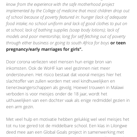
know from the experience with the safe motherhood project
implemented by the College of medicine that most children drop out
of school because of poverty featured in:
hunger (lack of adequate
food intake; no school uniform and lack of good clothes to put on
at school; lack of bathing supplies (soap body lotions); lack of
models and poor mentorship;
long for self-fetching out of poverty
through either business or going to south Africa for boys
or teen
pregnancy/early marriages for girls”.
Door corona verliezen veel mensen hun enige bron van
inkomsten. Ook de WoHF kan veel gezinnen niet meer
ondersteunen. Het risico bestaat dat vooral meisjes hier het
slachtoffer van zullen worden met veel kindhuwelijken en
tienerzwangerschappen als gevolg. Hoewel trouwen in Malawi
verboden is voor meisjes onder de 18 jaar, wordt het
uithuwelijken van een dochter vaak als enige redmiddel gezien in
een arm gezin.
Met veel hulp en motivatie hebben gelukkig wel veel meisjes het
tot nu toe gered tot de middelbare school. Een klas in Lilongwe
deed mee aan een Global Goals project in samenwerking met