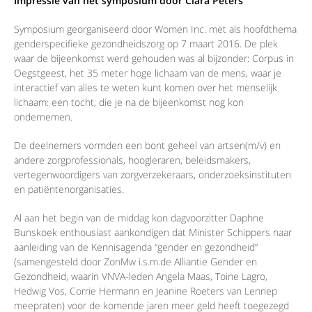
Impressie van het symposium door Clara Peters
Symposium georganiseerd door Women Inc. met als hoofdthema
genderspecifieke gezondheidszorg op 7 maart 2016. De plek
waar de bijeenkomst werd gehouden was al bijzonder: Corpus in
Oegstgeest, het 35 meter hoge lichaam van de mens, waar je
interactief van alles te weten kunt komen over het menselijk
lichaam: een tocht, die je na de bijeenkomst nog kon
ondernemen.
De deelnemers vormden een bont geheel van artsen(m/v) en
andere zorgprofessionals, hoogleraren, beleidsmakers,
vertegenwoordigers van zorgverzekeraars, onderzoeksinstituten
en patiëntenorganisaties.
Al aan het begin van de middag kon dagvoorzitter Daphne
Bunskoek enthousiast aankondigen dat Minister Schippers naar
aanleiding van de Kennisagenda “gender en gezondheid”
(samengesteld door ZonMw i.s.m.de Alliantie Gender en
Gezondheid, waarin VNVA-leden Angela Maas, Toine Lagro,
Hedwig Vos, Corrie Hermann en Jeanine Roeters van Lennep
meepraten) voor de komende jaren meer geld heeft toegezegd