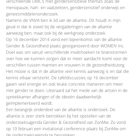
verschillende UMC’s met gendersensitieve thema’s zoals de
menopauze, hart- en vaatziekten, gendersensitief onderwijs en
geneesmiddelenonderzoek.
Namens de VNVA ben ik lid van de alliantie. Dit houdt in mijn
geval in dat ik zowel bij de vergaderingen van de alliantie
aanwezig ben, maar ook bij de werkgroep onderzoek.
Op 16 december 2014 vond een bijeenkomst van de alliantie
Gender & Gezondheid plaats georganiseerd door WOMEN Inc.
Doel was om vanuit verschillende invalshoeken te brainstormen
over hoe we kunnen zorgen dat er meer aandacht komt voor de
verschillen tussen mannen en vrouwen in de gezondheidszorg.
Het mooie is dat in de alliantie veel kennis aanwezig is en dat die
kennis elkaar versterkt. De tafeldiscussies op 16 december
gaven veel energie en ook leuke concrete manieren om meer
met gender te doen. Uiteraard zal het mede van de artsen in de
spreekkamer afhangen of de ideeën daadwerkelijk
geïmplementeerd wordt.
Een belangrijk onderdeel van de alliantie is onderzoek. De
alliantie is zeer sterk betrokken bij het opstellen van de
onderzoeksagenda Gender & Gezondheid van ZonMw. Zo vond
op 10 februari een invitational conference plaats bij ZonMw om
de onderzoeksagenda te bespreken.