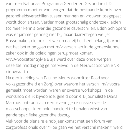
voor een Nationaal Programma Gender en Gezondheid. Dit
programma moet er voor zorgen dat de bestaande kennis over
gezondheidsverschillen tussen mannen en vrouwen toegepast
wordt door artsen. Verder moet grootschalig onderzoek leiden
tot meer kennis over die gezondheidsverschillen. Edith Schippers
was er jammer genoeg niet bij, maar daarentegen wel Jet
Bussemaker, die ook liet weten dat zij het heel belangrijk vindt
dat het beter omgaan met m/v verschillen in de geneeskunde
zeker ook in de opleidingen terug moet komen.
VNVA-voorzitter Sylvia Buijs werd over deze onderwerpen
dezelfde middag nog geïnterviewd in de Nieuwsspits van BNR-
nieuwsradio.
Na een inleiding van Pauline Meurs (voorzitter Raad voor
Volksgezondheid en Zorg) over waarom het verschil m/v vooral
gemaakt moet worden, waren er diverse workshops. In de
workshop die ik bijwoonde, geleid door RTL-journaliste Diana
Matroos ontspon zich een levendige discussie over de
maatschappelijk en ook financieel te behalen winst van
genderspecifieke gezondheidszorg.
Vlak voor de plenaire eindbijeenkomst met een forum van
zorgprofessionals over ”Hoe gaan we het verschil maken?” werd