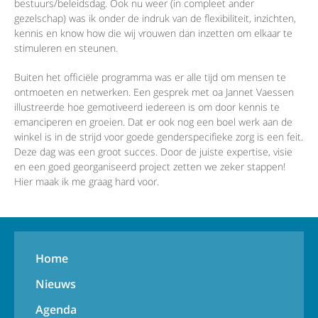
bestuurs/beleidsdag. Ook nu weer (in compleet ander
gezelschap) was ik onder de indruk van de flexibiliteit, inzichten,
kennis en know how die wij vrouwen dan inzetten om elkaar te
stimuleren en steunen.
Buiten het officiële programma was er alle tijd om mensen te
ontmoeten en netwerken. Een gesprek met oa Jannet Vaessen
illustreerde hoe gemotiveerd iedereen is om door kennis te
emanciperen en groeien. Dat er ook nog een boel werk aan de
winkel is in de strijd voor goede genderspecifieke zorg is een feit.
Deze dag was een groot succes. Door de juiste expertise, visie
en een goed georganiseerd project zetten we zeker stappen!
Hier maak ik me graag hard voor.
Home
Nieuws
Agenda