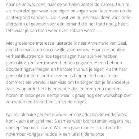
naar de antwoorden, naar de verhalen achter de dames. Hun rol
als mantelzorger waarin ze eigen belangen weer iets meer op de
achtergrond schoven. Dat is wat we nu eenmaal doen voor onze
dierbaren of gewoon voor een iemand die het hard nodig heeft.
Iets waar je dan toch weer even stil van wordt…..
Met groeiende interesse luisterde ik naar Annemarie van Gaal,
een charmante en succesvolle zakenvrouw. Haar persoonlijke
verhaal illustreerde hoe tegenslagen haar sterker hebben
gemaakt en zelfvertrouwen hebben gegeven. Hierin hebben
doorzettingsvermogen en handelen vanuit je eigen kracht haar
gemaakt tot de expert die ze nu is binnen de bancaire en
commerciële wereld. Haar visie om te zorgen dat je financieel je
zaakjes op orde hebt is er eentje die iedereen zou moeten
horen. In ieder geval eentje waar ik graag nog een workshop over
zou willen (en hierin ben ik niet de enige).
Na het plenaire gedeelte waren er nog additionele workshops,
kon ik aan een tafel met 6 dames weer brainstomen volgens het
concept ‘women linken’. Wat een gave manier is dit toch! In
november vorig jaar leidde ik een tafel tijdens onze