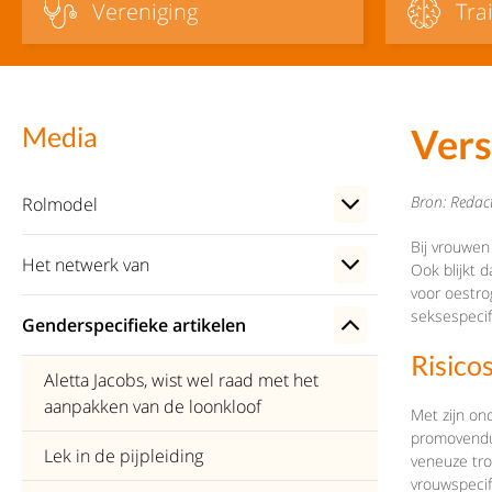
Vereniging
Tra
Vers
Media
Bron: Redact
Rolmodel
Bij vrouwen
Het netwerk van
Ook blijkt 
voor oestro
seksespecif
Genderspecifieke artikelen
Risico
Aletta Jacobs, wist wel raad met het
aanpakken van de loonkloof
Met zijn on
promovendus
Lek in de pijpleiding
veneuze tro
vrouwspeci