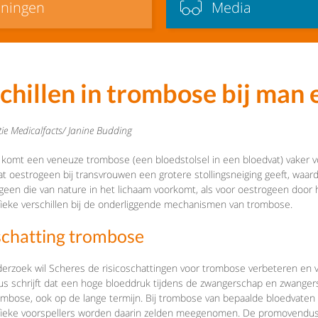
iningen
Media
chillen in trombose bij man
ie Medicalfacts/ Janine Budding
 komt een veneuze trombose (een bloedstolsel in een bloedvat) vaker voo
dat oestrogeen bij transvrouwen een grotere stollingsneiging geeft, waa
geen die van nature in het lichaam voorkomt, als voor oestrogeen door he
ieke verschillen bij de onderliggende mechanismen van trombose.
schatting trombose
derzoek wil Scheres de risicoschattingen voor trombose verbeteren en v
 schrijft dat een hoge bloeddruk tijdens de zwangerschap en zwangerscha
mbose, ook op de lange termijn. Bij trombose van bepaalde bloedvaten (
fieke voorspellers worden daarin zelden meegenomen. De promovendus 