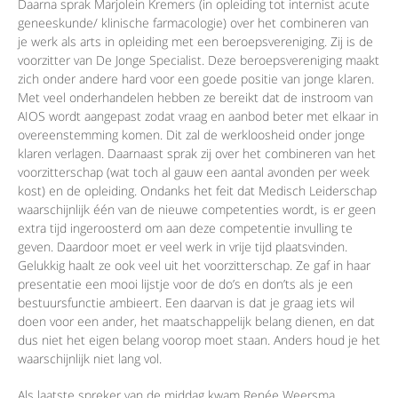
Daarna sprak Marjolein Kremers (in opleiding tot internist acute
geneeskunde/ klinische farmacologie) over het combineren van
je werk als arts in opleiding met een beroepsvereniging. Zij is de
voorzitter van De Jonge Specialist. Deze beroepsvereniging maakt
zich onder andere hard voor een goede positie van jonge klaren.
Met veel onderhandelen hebben ze bereikt dat de instroom van
AIOS wordt aangepast zodat vraag en aanbod beter met elkaar in
overeenstemming komen. Dit zal de werkloosheid onder jonge
klaren verlagen. Daarnaast sprak zij over het combineren van het
voorzitterschap (wat toch al gauw een aantal avonden per week
kost) en de opleiding. Ondanks het feit dat Medisch Leiderschap
waarschijnlijk één van de nieuwe competenties wordt, is er geen
extra tijd ingeroosterd om aan deze competentie invulling te
geven. Daardoor moet er veel werk in vrije tijd plaatsvinden.
Gelukkig haalt ze ook veel uit het voorzitterschap. Ze gaf in haar
presentatie een mooi lijstje voor de do’s en don’ts als je een
bestuursfunctie ambieert. Een daarvan is dat je graag iets wil
doen voor een ander, het maatschappelijk belang dienen, en dat
dus niet het eigen belang voorop moet staan. Anders houd je het
waarschijnlijk niet lang vol.
Als laatste spreker van de middag kwam Renée Weersma,