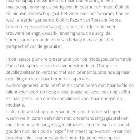
maatschappij, mensenkennis, maar ook ervaring in een
maatschap, ervaring als werkgever, in bestuur en meer. Ook bij
dit nieuwe leiderschap gaat het weer over het “waarom, hoe en
wat”, al eerder genoemd. Ook in Raden van Toezicht (vooral
binnen de gezondheidszorg) is diversiteit (dus ook meer
vrouwen) belangrijk waarbij ervaring vanuit de zorg, de
spreekkamer en onderzoek van belang is maar ook het
perspectief van de gebruiker
In de laatste plenaire presentatie voor de middagpauze vertelde
Paula List, specialist ouderengeneeskunde en Olympisch
zitvolleybalster (in verband met een beenamputatie)hoe zij haar
opleiding en later haar beroep als specialist
ouderengeneeskunde heeft leren combineren met haar liefde en
talent voor sport op hoog niveau (naast volleybal ook nog skiën)
en haar gezin. Een enorm compliment voor haar energie en
motivatie.
Ook in de workshop onderhandelen door Pauline Schipper
waarin we in paren oefenden met onderhandelingsgesprekken,
met door onszelf aangedragen situaties, leerden we een aantal
gouden tips; de tips die mijzelf het meest opleverden: Praat niet
teveel:vul niet in voor de ander; bereid je goed voor op het