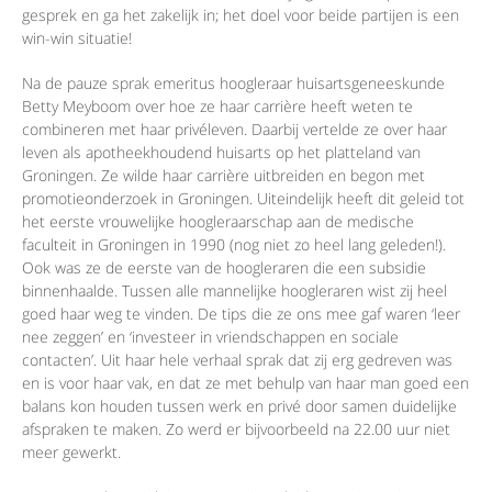
gesprek en ga het zakelijk in; het doel voor beide partijen is een
win-win situatie!
Na de pauze sprak emeritus hoogleraar huisartsgeneeskunde
Betty Meyboom over hoe ze haar carrière heeft weten te
combineren met haar privéleven. Daarbij vertelde ze over haar
leven als apotheekhoudend huisarts op het platteland van
Groningen. Ze wilde haar carrière uitbreiden en begon met
promotieonderzoek in Groningen. Uiteindelijk heeft dit geleid tot
het eerste vrouwelijke hoogleraarschap aan de medische
faculteit in Groningen in 1990 (nog niet zo heel lang geleden!).
Ook was ze de eerste van de hoogleraren die een subsidie
binnenhaalde. Tussen alle mannelijke hoogleraren wist zij heel
goed haar weg te vinden. De tips die ze ons mee gaf waren ‘leer
nee zeggen’ en ‘investeer in vriendschappen en sociale
contacten’. Uit haar hele verhaal sprak dat zij erg gedreven was
en is voor haar vak, en dat ze met behulp van haar man goed een
balans kon houden tussen werk en privé door samen duidelijke
afspraken te maken. Zo werd er bijvoorbeeld na 22.00 uur niet
meer gewerkt.