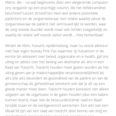
Metro, die – na wat beginsores door een weigerende computer-
ons vergastte op een prachtige column, die het liefdesverdriet
beschreef tussen zichzelf (en heel veel andere potentiele
patiënten) en de zorgverzekeraar; een relatie waarbij vanuit de
zorgverzekeraar de patiënt niet vertrouwd lijkt te worden, waar
de zorg steeds duurder wordt maar ook minder toegankelijk en
waarbij de relatie zelf steeds zieker wordt…..Hoe herkenbaar!
Miriam de Klein, huisarts-epidemioloog, maar nu vooral adviseur
met haar eigen bureau Pink-Fox waarmee zij huisartsen in de
eerste lijn adviseert over beleid, organisatie en e-health, gaf ons
uitleg en advies over het belang van deelname als arts in een
Raad van Toezicht. Toezicht houden moet gezien worden als het
uiting geven aan je maatschappelijke verantwoordelijkheid als
arts (De arts bevordert de gezondheid van de patiënt en van de
gemeenschap als geheel)maar betekent ook dat je dit op een
goede manier moet doen. Toezicht houden betekent niet alleen
uitgaven van de organisatie in de gaten houden (dus een balans
kunnen lezen), maar ook de bestuurder(s)met raad en daad
terzijde staan en de werkgeversrol aannemen. Een arts kan een
ideaal lid zijn van een raad van toezicht door kennis van zorg en