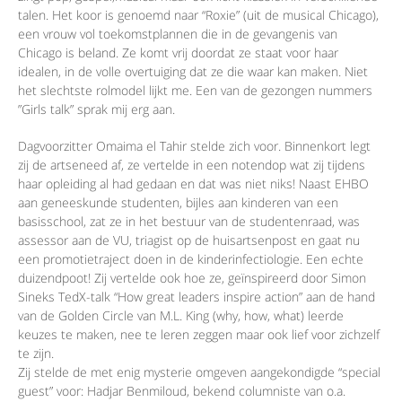
talen. Het koor is genoemd naar “Roxie” (uit de musical Chicago),
een vrouw vol toekomstplannen die in de gevangenis van
Chicago is beland. Ze komt vrij doordat ze staat voor haar
idealen, in de volle overtuiging dat ze die waar kan maken. Niet
het slechtste rolmodel lijkt me. Een van de gezongen nummers
”Girls talk” sprak mij erg aan.
Dagvoorzitter Omaima el Tahir stelde zich voor. Binnenkort legt
zij de artseneed af, ze vertelde in een notendop wat zij tijdens
haar opleiding al had gedaan en dat was niet niks! Naast EHBO
aan geneeskunde studenten, bijles aan kinderen van een
basisschool, zat ze in het bestuur van de studentenraad, was
assessor aan de VU, triagist op de huisartsenpost en gaat nu
een promotietraject doen in de kinderinfectiologie. Een echte
duizendpoot! Zij vertelde ook hoe ze, geïnspireerd door Simon
Sineks TedX-talk “How great leaders inspire action” aan de hand
van de Golden Circle van M.L. King (why, how, what) leerde
keuzes te maken, nee te leren zeggen maar ook lief voor zichzelf
te zijn.
Zij stelde de met enig mysterie omgeven aangekondigde “special
guest” voor: Hadjar Benmiloud, bekend columniste van o.a.