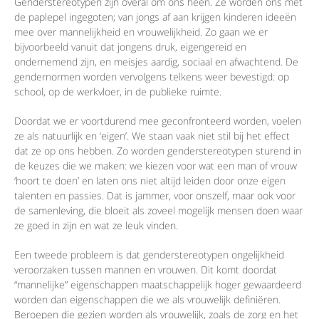
Genderstereotypen zijn overal om ons heen. Ze worden ons met
de paplepel ingegoten; van jongs af aan krijgen kinderen ideeën
mee over mannelijkheid en vrouwelijkheid. Zo gaan we er
bijvoorbeeld vanuit dat jongens druk, eigengereid en
ondernemend zijn, en meisjes aardig, sociaal en afwachtend. De
gendernormen worden vervolgens telkens weer bevestigd: op
school, op de werkvloer, in de publieke ruimte.
Doordat we er voortdurend mee geconfronteerd worden, voelen
ze als natuurlijk en ‘eigen’. We staan vaak niet stil bij het effect
dat ze op ons hebben. Zo worden genderstereotypen sturend in
de keuzes die we maken: we kiezen voor wat een man of vrouw
‘hoort te doen’ en laten ons niet altijd leiden door onze eigen
talenten en passies. Dat is jammer, voor onszelf, maar ook voor
de samenleving, die bloeit als zoveel mogelijk mensen doen waar
ze goed in zijn en wat ze leuk vinden.
Een tweede probleem is dat genderstereotypen ongelijkheid
veroorzaken tussen mannen en vrouwen. Dit komt doordat
“mannelijke” eigenschappen maatschappelijk hoger gewaardeerd
worden dan eigenschappen die we als vrouwelijk definiëren.
Beroepen die gezien worden als vrouwelijk, zoals de zorg en het