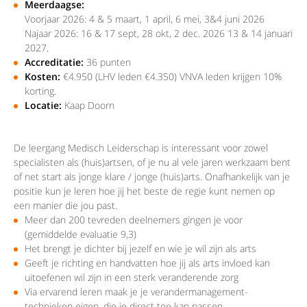
Meerdaagse:
Voorjaar 2026: 4 & 5 maart, 1 april, 6 mei, 3&4 juni 2026
Najaar 2026: 16 & 17 sept, 28 okt, 2 dec. 2026 13 & 14 januari
2027.
Accreditatie:
36 punten
Kosten:
€4.950 (LHV leden €4.350) VNVA leden krijgen 10%
korting.
Locatie:
Kaap Doorn
De leergang Medisch Leiderschap is interessant voor zowel
specialisten als (huis)artsen, of je nu al vele jaren werkzaam bent
of net start als jonge klare / jonge (huis)arts. Onafhankelijk van je
positie kun je leren hoe jij het beste de regie kunt nemen op
een manier die jou past.
Meer dan 200 tevreden deelnemers gingen je voor
(gemiddelde evaluatie 9,3)
Het brengt je dichter bij jezelf en wie je wil zijn als arts
Geeft je richting en handvatten hoe jij als arts invloed kan
uitoefenen wil zijn in een sterk veranderende zorg
Via ervarend leren maak je je verandermanagement-
technieken eigen, die je direct toe kan passen