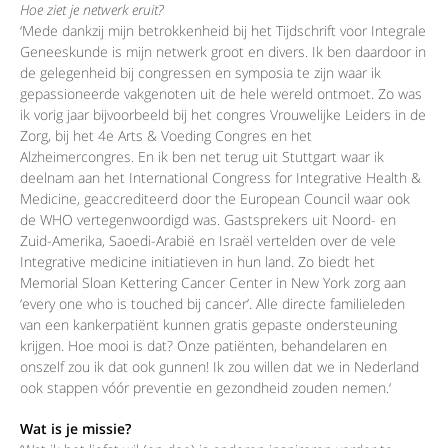
Hoe ziet je netwerk eruit?
‘Mede dankzij mijn betrokkenheid bij het Tijdschrift voor Integrale
Geneeskunde is mijn netwerk groot en divers. Ik ben daardoor in
de gelegenheid bij congressen en symposia te zijn waar ik
gepassioneerde vakgenoten uit de hele wereld ontmoet. Zo was
ik vorig jaar bijvoorbeeld bij het congres Vrouwelijke Leiders in de
Zorg, bij het 4e Arts & Voeding Congres en het
Alzheimercongres. En ik ben net terug uit Stuttgart waar ik
deelnam aan het International Congress for Integrative Health &
Medicine, geaccrediteerd door the European Council waar ook
de WHO vertegenwoordigd was. Gastsprekers uit Noord- en
Zuid-Amerika, Saoedi-Arabië en Israël vertelden over de vele
Integrative medicine initiatieven in hun land. Zo biedt het
Memorial Sloan Kettering Cancer Center in New York zorg aan
‘every one who is touched bij cancer’. Alle directe familieleden
van een kankerpatiënt kunnen gratis gepaste ondersteuning
krijgen. Hoe mooi is dat? Onze patiënten, behandelaren en
onszelf zou ik dat ook gunnen! Ik zou willen dat we in Nederland
ook stappen vóór preventie en gezondheid zouden nemen.‘
Wat is je missie?