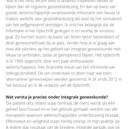
‘Wat ik het liefst wil (en doe) is anderen inspireren verder te
kijken dan de reguliere gezondheidszorg. En dan op basis van
goede, wetenschappelijk verantwoorde informatie een keuze te
maken, wellicht voor gezondheidszorg die past bij het stimuleren
van het zelfgenezend vermogen. Ik vind het belangrijk dat de
informatie in het tijdschrift gedegen is en voorbij de emoties
gaat. Zo kunnen lezers op basis van feiten beter beoordelen of
deze geneesmethode bij ze past. Verder help ik er graag aan
mee alle pioniers op het gebied van integrale geneeskunde met
elkaar te verbinden, zodat ze geïnspireerd blijven. Het tijdschrift
is in 1984 opgericht, door een paar enthousiaste
wetenschappers, met financiële steun van het ministerie van
Volksgezondheid. Dit om onderzoek te doen naar wat toen
‘alternatieve’ geneeswijzen werden genoemd. Ik zit sinds 2012 in
het bestuur en in de redactie van dit tijdschrift.’
Wat versta je precies onder integrale geneeskunde?
‘De patiënt-arts relatie staat centraal, de mens wordt als één
geheel beschouwd en er kan gebruik gemaakt worden van alle
therapieën waarvoor wetenschappelijke onderbouwing bestaat.
Effectiviteit en veiligheid staan hierbij voorop. In mijn praktijk zie
ik iedere dag resultaat van de bredere, integrale aanpak, ook bij