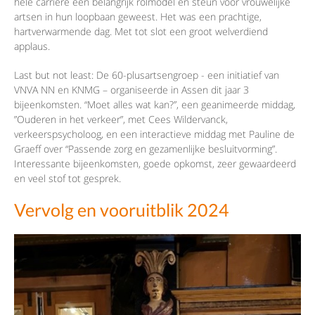
hele carrière een belangrijk rolmodel en steun voor vrouwelijke
artsen in hun loopbaan geweest. Het was een prachtige,
hartverwarmende dag. Met tot slot een groot welverdiend
applaus.
Last but not least: De 60-plusartsengroep - een initiatief van
VNVA NN en KNMG – organiseerde in Assen dit jaar 3
bijeenkomsten. “Moet alles wat kan?”, een geanimeerde middag,
”Ouderen in het verkeer”, met Cees Wildervanck,
verkeerspsycholoog, en een interactieve middag met Pauline de
Graeff over “Passende zorg en gezamenlijke besluitvorming”.
Interessante bijeenkomsten, goede opkomst, zeer gewaardeerd
en veel stof tot gesprek.
Vervolg en vooruitblik 2024