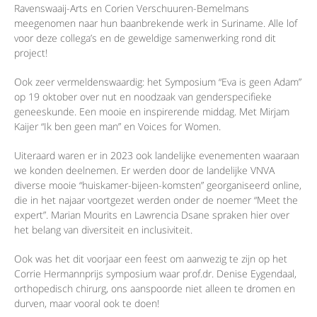
Ravenswaaij-Arts en Corien Verschuuren-Bemelmans
meegenomen naar hun baanbrekende werk in Suriname. Alle lof
voor deze collega’s en de geweldige samenwerking rond dit
project!
Ook zeer vermeldenswaardig: het Symposium “Eva is geen Adam”
op 19 oktober over nut en noodzaak van genderspecifieke
geneeskunde. Een mooie en inspirerende middag. Met Mirjam
Kaijer “Ik ben geen man” en Voices for Women.
Uiteraard waren er in 2023 ook landelijke evenementen waaraan
we konden deelnemen. Er werden door de landelijke VNVA
diverse mooie “huiskamer-bijeen-komsten” georganiseerd online,
die in het najaar voortgezet werden onder de noemer “Meet the
expert”. Marian Mourits en Lawrencia Dsane spraken hier over
het belang van diversiteit en inclusiviteit.
Ook was het dit voorjaar een feest om aanwezig te zijn op het
Corrie Hermannprijs symposium waar prof.dr. Denise Eygendaal,
orthopedisch chirurg, ons aanspoorde niet alleen te dromen en
durven, maar vooral ook te doen!