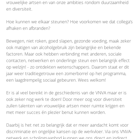
vrouwelijke artsen en van onze ambities rondom duurzaamheid
en diversiteit.
Hoe kunnen we elkaar steunen? Hoe voorkomen we dat collega’s
afhaken en afbranden?
Bewegen, niet roken, goed slapen, gezonde voeding, maak zeker
ook matigen van alcoholgebruik zijn belangrijke en bekende
factoren. Maar ook hebben verbinding met anderen, sociale
contacten, netwerken en onderlinge steun een belangrijk effect
op welzijn! - zo ontdekten wetenschappers. Daarom staat er dit
jaar weer traditiegetrouw een zomerborrel op het programma,
een laagdrempelig sociaal gebeuren. Wees welkom!
Er is al veel bereikt in de geschiedenis van de VNVA maar er is
ook zeker nog werk te doen! Door meer oog voor diversiteit
zullen talenten van vrouwelijke artsen meer ruimte krijgen en
met meer succes én plezier benut kunnen worden.
Daarbij is het net zo belangrijk dat er meer aandacht komt voor
discriminatie en ongelijke kansen op de werkvloer. Via ons VNVA-
netwerk en scholingsaanbod kunnen we ons direct en indirect