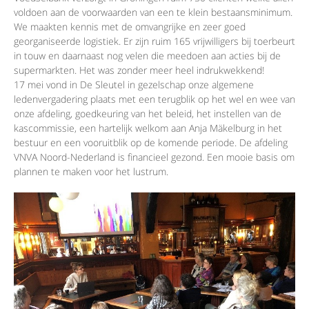
voldoen aan de voorwaarden van een te klein bestaansminimum.
We maakten kennis met de omvangrijke en zeer goed
georganiseerde logistiek. Er zijn ruim 165 vrijwilligers bij toerbeurt
in touw en daarnaast nog velen die meedoen aan acties bij de
supermarkten. Het was zonder meer heel indrukwekkend!
17 mei vond in De Sleutel in gezelschap onze algemene
ledenvergadering plaats met een terugblik op het wel en wee van
onze afdeling, goedkeuring van het beleid, het instellen van de
kascommissie, een hartelijk welkom aan Anja Mäkelburg in het
bestuur en een vooruitblik op de komende periode. De afdeling
VNVA Noord-Nederland is financieel gezond. Een mooie basis om
plannen te maken voor het lustrum.