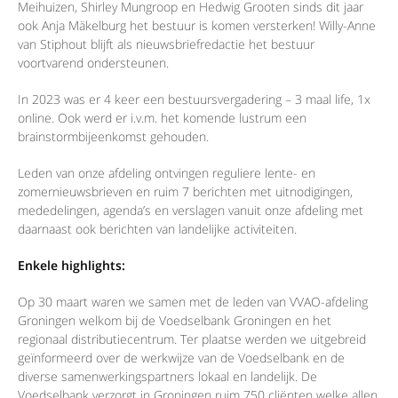
Meihuizen, Shirley Mungroop en Hedwig Grooten sinds dit jaar
ook Anja Mäkelburg het bestuur is komen versterken! Willy-Anne
van Stiphout blijft als nieuwsbriefredactie het bestuur
voortvarend ondersteunen.
In 2023 was er 4 keer een bestuursvergadering – 3 maal life, 1x
online. Ook werd er i.v.m. het komende lustrum een
brainstormbijeenkomst gehouden.
Leden van onze afdeling ontvingen reguliere lente- en
zomernieuwsbrieven en ruim 7 berichten met uitnodigingen,
mededelingen, agenda’s en verslagen vanuit onze afdeling met
daarnaast ook berichten van landelijke activiteiten.
Enkele highlights:
Op 30 maart waren we samen met de leden van VVAO-afdeling
Groningen welkom bij de Voedselbank Groningen en het
regionaal distributiecentrum. Ter plaatse werden we uitgebreid
geïnformeerd over de werkwijze van de Voedselbank en de
diverse samenwerkingspartners lokaal en landelijk. De
Voedselbank verzorgt in Groningen ruim 750 cliënten welke allen