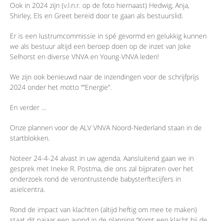
Ook in 2024 zijn (v.l.n.r. op de foto hiernaast) Hedwig, Anja,
Shirley, Els en Greet bereid door te gaan als bestuurslid.
Er is een lustrumcommissie in spé gevormd en gelukkig kunnen
we als bestuur altijd een beroep doen op de inzet van Joke
Selhorst en diverse VNVA en Young-VNVA leden!
We zijn ook benieuwd naar de inzendingen voor de schrijfprijs
2024 onder het motto “”Energie”.
En verder …
Onze plannen voor de ALV VNVA Noord-Nederland staan in de
startblokken.
Noteer 24-4-24 alvast in uw agenda. Aansluitend gaan we in
gesprek met Ineke R. Postma, die ons zal bijpraten over het
onderzoek rond de verontrustende babysterftecijfers in
asielcentra.
Rond de impact van klachten (altijd heftig om mee te maken)
staat dit najaar een avond in de planning “Komt een klacht bij de