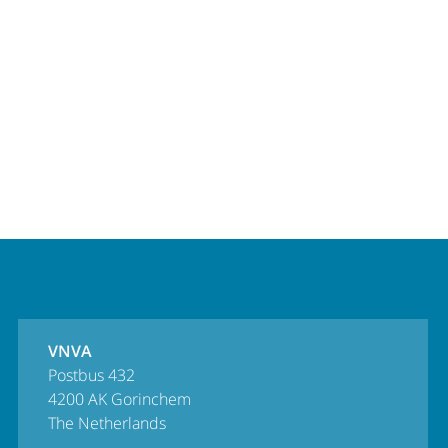
VNVA
Postbus 432
4200 AK Gorinchem
The Netherlands