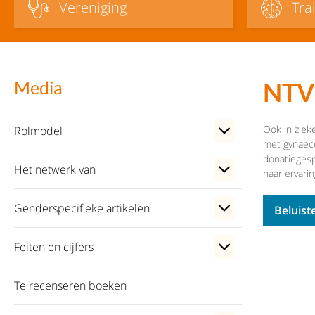
Vereniging
Tra
NTVG
Media
Ook in ziek
Rolmodel
met gynaeco
donatiegesp
Het netwerk van
haar ervari
Genderspecifieke artikelen
Beluist
Feiten en cijfers
Te recenseren boeken