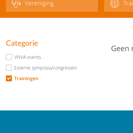
Vereniging
Tra
Categorie
Geen 
VNVA events
Externe symposia/congressen
Trainingen