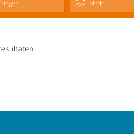
iningen
Media
resultaten