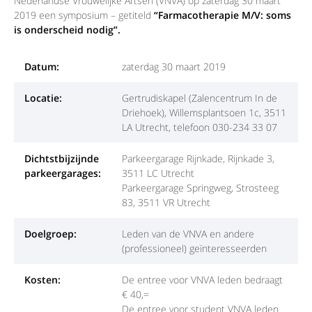
Nederlandse Vrouwelijke Artsen (VNVA) op zaterdag 30 maart
2019 een symposium – getiteld
“Farmacotherapie M/V: soms
is onderscheid nodig”.
Datum:
zaterdag 30 maart 2019
Locatie:
Gertrudiskapel (Zalencentrum In de
Driehoek), Willemsplantsoen 1c, 3511
LA Utrecht, telefoon 030-234 33 07
Dichtstbijzijnde
Parkeergarage Rijnkade, Rijnkade 3,
parkeergarages:
3511 LC Utrecht
Parkeergarage Springweg, Strosteeg
83, 3511 VR Utrecht
Doelgroep:
Leden van de VNVA en andere
(professioneel) geïnteresseerden
Kosten:
De entree voor VNVA leden bedraagt
€ 40,=
De entree voor student VNVA leden