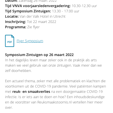
Datum
:
Zaterdag 26 maart 2022
Tijd VNVA voorjaarsledenvergadering:
10.30-12.30 uur
Tijd Symposium Zintuigen:
13.30 - 17.00 uur
Locatie:
Van der Valk Hotel in Utrecht
Inschrijving:
Tot 22 maart 2022
Programma:
Zie flyer
Flyer Symposium
Symposium Zintuigen op 26 maart 2022
In het dagelijks leven maar zeker ook in de praktijk als arts
maken we veel gebruik van onze zintuigen. Vaak meer dan we
zelf doorhebben.
Een actueel thema, zeker met alle problematiek en klachten die
voortkomen uit de COVID-19 pandemie. Veel patiënten kampen
met
reuk- en smaakverlies
na een doorgemaakte COVID-19
infectie. Is er iets aan te doen en hoe? Een inhoudsdeskundige
en de voorzitter van Reuksmaakstoornis.nl vertellen hier meer
over.