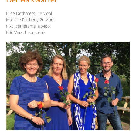
Elise Dethmers, 1e viool
Mariëlle Padberg, 2e viool
Rixt Riemersma, altviool
Eric Verschoor, cello