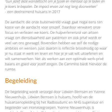
'Gun jezelf deze wandeltocht om je fysiek en mentaal op te laden en
je koers te bepalen. De impact ervan zal nog lang doorwerken'
- een deelnemend huisarts in 2017
De aandacht die onze buitenwereld vraagt gaat nogal eens ten
koste van de aandacht voor onszelf. Daardoor verwatert onze
focus en verliezen we koers. De hulpverlenersrol van artsen
vraagt om dienstbaarheid aan patiënten en ook privé wordt er
veel van ons gevraagd. Bovendien hebben we zelf de nodige
ambities en wensen. Juist daarom is reflectie broodnodig op waar
je nu staat in werk en leven en hoe je je vak wilt uitoefenen en
wilt samenwerken. Net als werken aan een optimale werk-privé
balans en goed voor jezelf zorgen. De Cammino biedt hiervoor de
ruimte.
Begeleiding
De begeleiding wordt verzorgd door Lidwien Bernsen en Yvonne
Nieuwenhuijs. Lidwien Bernsen is huisarts, hoofd van de
huisartsenopleiding bij het Radboudumc en NHG supervisor en
begeleider van intervisiegroepen. Yvonne Nieuwenhuijs is