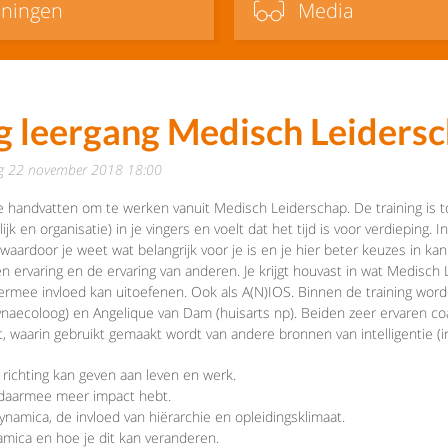
iningen
Media
ag leergang Medisch Leiders
ag 22 november 2018 18:00
je handvatten om te werken vanuit Medisch Leiderschap. De training is 
 en organisatie) in je vingers en voelt dat het tijd is voor verdieping. 
waardoor je weet wat belangrijk voor je is en je hier beter keuzes in ka
 ervaring en de ervaring van anderen. Je krijgt houvast in wat Medisch 
 hiermee invloed kan uitoefenen. Ook als A(N)IOS. Binnen de training wo
naecoloog) en Angelique van Dam (huisarts np). Beiden zeer ervaren coac
aarin gebruikt gemaakt wordt van andere bronnen van intelligentie (int
 richting kan geven aan leven en werk.
e daarmee meer impact hebt.
dynamica, de invloed van hiërarchie en opleidingsklimaat.
ynamica en hoe je dit kan veranderen.