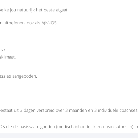
lke jou natuurlijk het beste afgaat.
n uitoefenen, ook als A(N)IOS.
je?
sklimaat.
sessies aangeboden.
estaat uit 3 dagen verspreid over 3 maanden en 3 individuele coachses
IOS die de basisvaardigheden (medisch inhoudelijk en organisatorisch) i