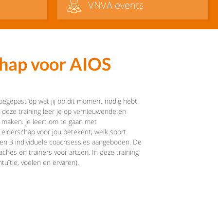
VNVA events
chap voor AIOS
toegepast op wat jij op dit moment nodig hebt.
In deze training leer je op vernieuwende en
n maken. Je leert om te gaan met
Leiderschap voor jou betekent; welk soort
rden 3 individuele coachsessies aangeboden. De
hes en trainers voor artsen. In deze training
uïtie, voelen en ervaren).