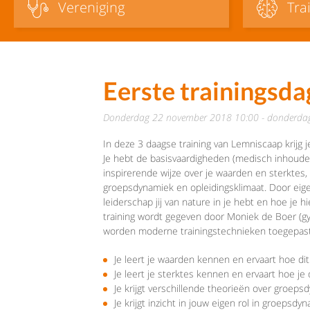
Vereniging
Tra
Eerste trainingsd
donderdag 22 november 2018 10:00 - donderd
In deze 3 daagse training van Lemniscaap krijg 
Je hebt de basisvaardigheden (medisch inhoudelijk
inspirerende wijze over je waarden en sterktes, 
groepsdynamiek en opleidingsklimaat. Door eigen
leiderschap jij van nature in je hebt en hoe je
training wordt gegeven door Moniek de Boer (gy
worden moderne trainingstechnieken toegepast, w
Je leert je waarden kennen en ervaart hoe dit
Je leert je sterktes kennen en ervaart hoe j
Je krijgt verschillende theorieën over groeps
Je krijgt inzicht in jouw eigen rol in groepsd