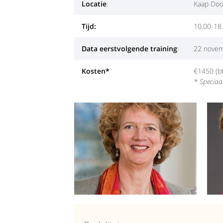
Locatie
:
Kaap Doo
Tijd:
10.00-18.
Data eerstvolgende training
:
22 novemb
Kosten*
€1450 (bt
* Speciaal