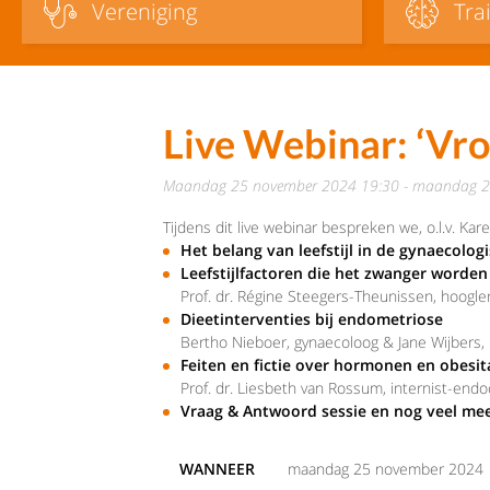
Vereniging
Tra
Live Webinar: ‘Vrou
maandag 25 november 2024 19:30 - maandag 
Tijdens dit live webinar bespreken we, o.l.v. Ka
Het belang van leefstijl in de gynaecolog
Leefstijlfactoren die het zwanger worde
Prof. dr. Régine Steegers-Theunissen, hoogl
Dieetinterventies bij endometriose
Bertho Nieboer, gynaecoloog & Jane Wijbers, 
Feiten en fictie over hormonen en obesit
Prof. dr. Liesbeth van Rossum, internist-en
Vraag & Antwoord sessie en nog veel mee
WANNEER
maandag 25 november 2024