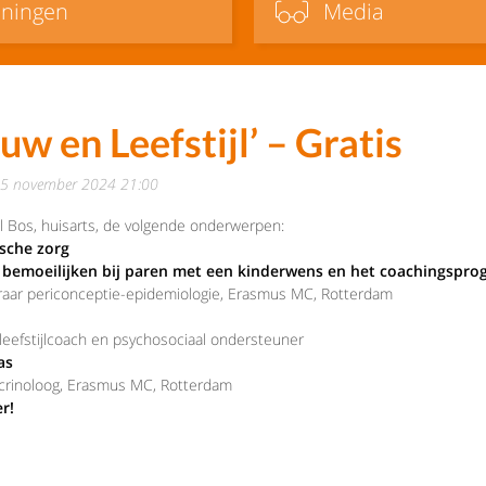
iningen
Media
w en Leefstijl’ – Gratis
25 november 2024 21:00
rel Bos, huisarts, de volgende onderwerpen:
ische zorg
n bemoeilijken bij paren met een kinderwens en het coachingsp
eraar periconceptie-epidemiologie, Erasmus MC, Rotterdam
leefstijlcoach en psychosociaal ondersteuner
as
docrinoloog, Erasmus MC, Rotterdam
r!