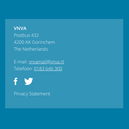
VNVA
Postbus 432
4200 AK Gorinchem
The Netherlands
E-mail:
vnvamail@vnva.nl
Telefoon:
0183 646 300
Privacy Statement