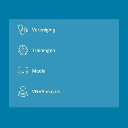
Vereniging
Trainingen
Media
VNVA events