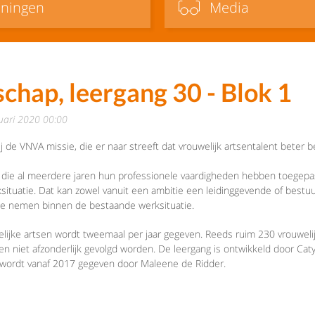
iningen
Media
schap, leergang 30 - Blok 1
ruari 2020 00:00
ij de VNVA missie, die er naar streeft dat vrouwelijk artsentalent beter
 die al meerdere jaren hun professionele vaardigheden hebben toegepast
tuatie. Dat kan zowel vanuit een ambitie een leidinggevende of bestuurli
 te nemen binnen de bestaande werksituatie.
elijke artsen wordt tweemaal per jaar gegeven. Reeds ruim 230 vrouwelij
n niet afzonderlijk gevolgd worden. De leergang is ontwikkeld door Caty
g wordt vanaf 2017 gegeven door Maleene de Ridder.