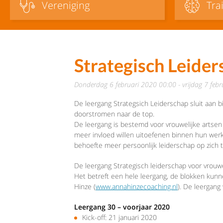
Vereniging
Tra
Strategisch Leider
donderdag 6 februari 2020 00:00 - vrijdag 7 feb
De leergang Strategsich Leiderschap sluit aan b
doorstromen naar de top.
De leergang is bestemd voor vrouwelijke artsen
meer invloed willen uitoefenen binnen hun werksi
behoefte meer persoonlijk leiderschap op zich
De leergang Strategisch leiderschap voor vrouw
Het betreft een hele leergang, de blokken kunne
Hinze (
www.annahinzecoaching.nl
). De leergan
Leergang 30 – voorjaar 2020
Kick-off: 21 januari 2020