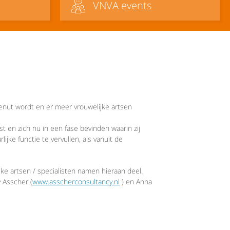
VNVA events
 benut wordt en er meer vrouwelijke artsen
 en zich nu in een fase bevinden waarin zij
jke functie te vervullen, als vanuit de
ke artsen / specialisten namen hieraan deel.
 Asscher (
www.asscherconsultancy.nl
) en Anna