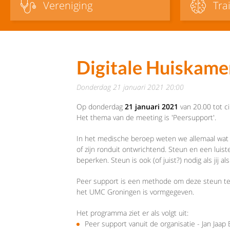
Vereniging
Tra
Digitale Huiskame
donderdag 21 januari 2021 20:00
Op donderdag
21 januari 2021
van 20.00 tot c
Het thema van de meeting is 'Peersupport'.
In het medische beroep weten we allemaal wat
of zijn ronduit ontwrichtend. Steun en een lu
beperken. Steun is ook (of juist?) nodig als jij
Peer support is een methode om deze steun te o
het UMC Groningen is vormgegeven.
Het programma ziet er als volgt uit:
Peer support vanuit de organisatie - Jan Jaa