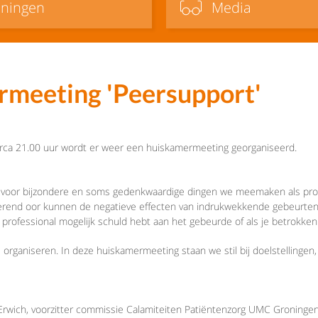
iningen
Media
rmeeting 'Peersupport'
irca 21.00 uur wordt er weer een huiskamermeeting georganiseerd.
 voor bijzondere en soms gedenkwaardige dingen we meemaken als prof
isterend oor kunnen de negatieve effecten van indrukwekkende gebeurte
 als professional mogelijk schuld hebt aan het gebeurde of als je betrokk
rganiseren. In deze huiskamermeeting staan we stil bij doelstellingen, 
p Erwich, voorzitter commissie Calamiteiten Patiëntenzorg UMC Groninge