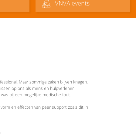
VNVA events
essional. Maar sommige zaken blijven knagen,
nissen op ons als mens en hulpverlener
en was bij een mogelijke medische fout.
vorm en effecten van peer support zoals dit in
n