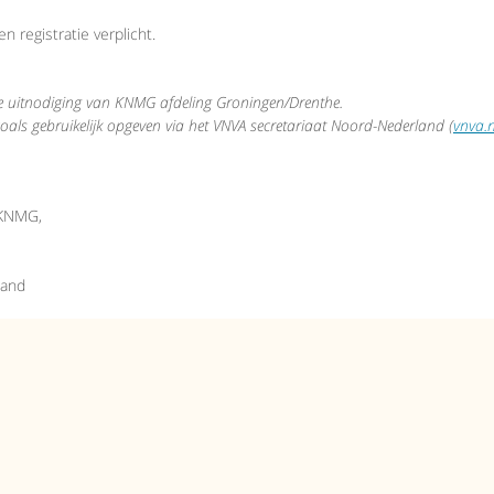
 registratie verplicht.
 uitnodiging van KNMG afdeling Groningen/Drenthe.
oals gebruikelijk opgeven via het VNVA secretariaat Noord-Nederland (
vnva.
 KNMG,
land