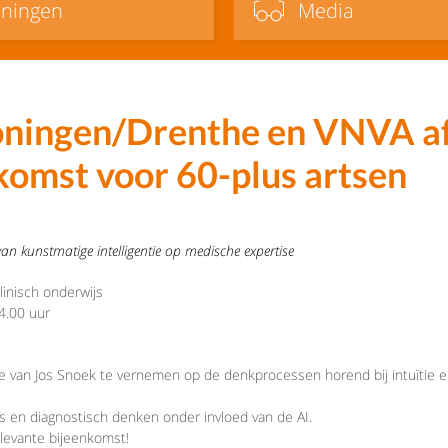
iningen
Media
oningen/Drenthe en VNVA af
komst voor 60-plus artsen
van kunstmatige intelligentie op medische expertise
linisch onderwijs
4.00 uur
sie van Jos Snoek te vernemen op de denkprocessen horend bij intuïtie en
is en diagnostisch denken onder invloed van de AI.
elevante bijeenkomst!