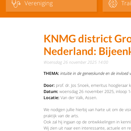
Vereniging
Tra
KNMG district Gr
Nederland: Bijeen
woensdag 26 november 2025 14:00
THEMA:
intuïtie in de geneeskunde en de invloed 
Door:
prof. dr. Jos Snoek, emeritus hoogleraar k
Datum:
woensdag 26 november 2025, inloop 1
Locatie:
Van der Valk, Assen.
We nodigen jullie hierbij van harte uit om de vi
praktijk van de arts.
Ook zal hij ingaan op de ontwikkelingen in kenn
Wij zien uit naar een interessante, actuele en r