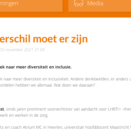
iningen
Media
schil moet er zijn
 10 november 2021 21:00
k naar meer diversiteit en inclusie.
aar meer diversiteit en inclusiviteit. Andere denkbeelden, er anders ui
oordelen hebben we allemaal. Wat doen we daaraan?
st
, sinds jaren prominent voorvechtster van aandacht voor LHBTI+ -thema
ewerk en werken in de zorg.
rts en coach Atrium MC in Heerlen, universitair hoofddocent Maastricht Un