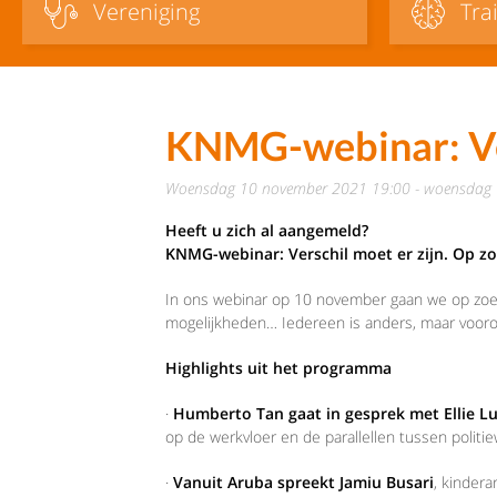
Vereniging
Tra
KNMG-webinar: Ver
woensdag 10 november 2021 19:00 - woensdag
Heeft u zich al aangemeld?
KNMG-webinar: Verschil moet er zijn. Op zoe
In ons webinar op 10 november gaan we op zoek n
mogelijkheden… Iedereen is anders, maar voor
Highlights uit het programma
·
Humberto Tan gaat in gesprek met Ellie Lu
op de werkvloer en de parallellen tussen politi
·
Vanuit Aruba spreekt Jamiu Busari
, kindera