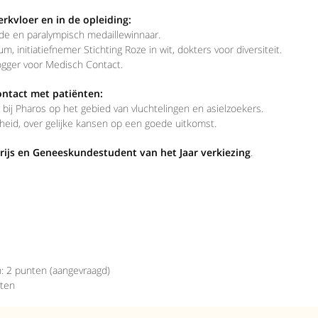
erkvloer en in de opleiding:
de en paralympisch medaillewinnaar.
, initiatiefnemer Stichting Roze in wit, dokters voor diversiteit.
ogger voor Medisch Contact.
contact met patiënten:
r bij Pharos op het gebied van vluchtelingen en asielzoekers.
heid, over gelijke kansen op een goede uitkomst.
js en Geneeskundestudent van het Jaar verkiezing
.
n: 2 punten (aangevraagd)
nten