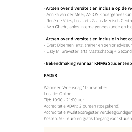
·
Artsen over diversiteit en inclusie op de w
- Annika van der Meer, ANIOS kindergeneeskun
- René de Vries, basisarts Zaans Medisch Centrum
- Avin Ghedri, anios interne geneeskunde en bl
·
Artsen over diversiteit en inclusie in het 
- Evert Bloemen, arts, trainer en senior adviseu
- Lizzy M. Brewster, arts Maatschappij + Gezond
·
Bekendmaking winnaar KNMG Studentenpri
KADER
Wanneer: Woensdag 10 november
Locatie: Online
Tijd: 19:00 - 21:00 uur
Accreditatie ABAN: 2 punten (toegekend)
Accreditatie Kwaliteitsregister Verpleegkundige
Kosten: 50,- euro en gratis toegang voor stude