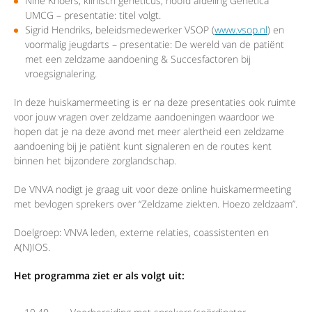
Nine Knoers, klinisch geneticus, hoofd afdeling Genetica
UMCG – presentatie: titel volgt.
Sigrid Hendriks, beleidsmedewerker VSOP (
www.vsop.nl
) en
voormalig jeugdarts – presentatie: De wereld van de patiënt
met een zeldzame aandoening & Succesfactoren bij
vroegsignalering.
In deze huiskamermeeting is er na deze presentaties ook ruimte
voor jouw vragen over zeldzame aandoeningen waardoor we
hopen dat je na deze avond met meer alertheid een zeldzame
aandoening bij je patiënt kunt signaleren en de routes kent
binnen het bijzondere zorglandschap.
De VNVA nodigt je graag uit voor deze online huiskamermeeting
met bevlogen sprekers over “Zeldzame ziekten. Hoezo zeldzaam”.
Doelgroep: VNVA leden, externe relaties, coassistenten en
A(N)IOS.
Het programma ziet er als volgt uit: