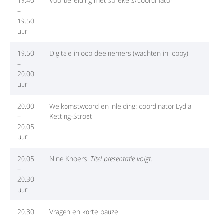
19.40
Voorbereiding met sprekers/coördinator
–
19.50
uur
19.50
Digitale inloop deelnemers (wachten in lobby)
–
20.00
uur
20.00
Welkomstwoord en inleiding: coördinator Lydia
–
Ketting-Stroet
20.05
uur
20.05
Nine Knoers:
Titel presentatie volgt.
–
20.30
uur
20.30
Vragen en korte pauze