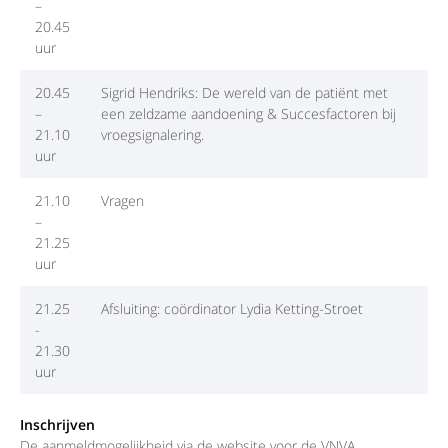
–
20.45
uur
20.45
Sigrid Hendriks: De wereld van de patiënt met
–
een zeldzame aandoening & Succesfactoren bij
21.10
vroegsignalering.
uur
21.10
Vragen
–
21.25
uur
21.25
Afsluiting: coördinator Lydia Ketting-Stroet
-
21.30
uur
Inschrijven
De aanmeldmogelijkheid via de website voor de VNVA