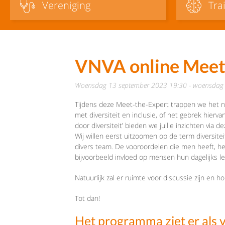
Vereniging
Tra
VNVA online Meet-t
woensdag 13 september 2023 19:30 - woensdag
Tijdens deze Meet-the-Expert trappen we het n
met diversiteit en inclusie, of het gebrek hier
door diversiteit’ bieden we jullie inzichten via 
Wij willen eerst uitzoomen op de term diversitei
divers team. De vooroordelen die men heeft, h
bijvoorbeeld invloed op mensen hun dagelijks l
Natuurlijk zal er ruimte voor discussie zijn en ho
Tot dan!
Het programma ziet er als vo