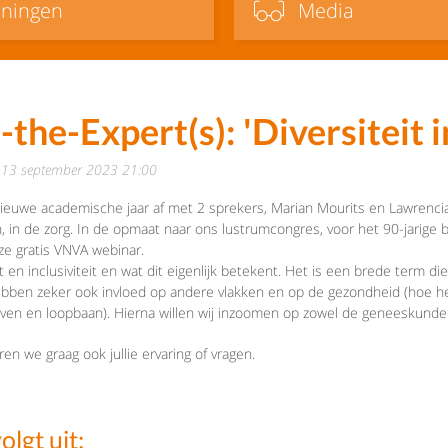
iningen
Media
he-Expert(s): 'Diversiteit i
 13 september 2023 21:00
ieuwe academische jaar af met 2 sprekers, Marian Mourits en Lawrenci
van, in de zorg. In de opmaat naar ons lustrumcongres, voor het 90-jarig
deze gratis VNVA webinar.
t en inclusiviteit en wat dit eigenlijk betekent. Het is een brede term 
ebben zeker ook invloed op andere vlakken en op de gezondheid (hoe h
even en loopbaan). Hierna willen wij inzoomen op zowel de geneeskunde 
ren we graag ook jullie ervaring of vragen.
lgt uit: