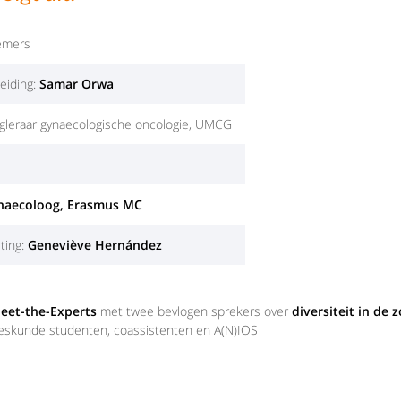
emers
eiding:
Samar Orwa
gleraar gynaecologische oncologie, UMCG
naecoloog, Erasmus MC
ting:
Geneviève Hernández
Meet-the-Experts
met twee bevlogen sprekers over
diversiteit in de z
eeskunde studenten, coassistenten en A(N)IOS