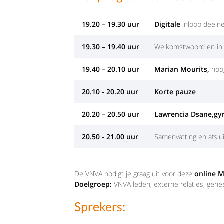
19.20 – 19.30 uur
Digitale
inloop deeln
19.30 – 19.40 uur
Welkomstwoord en inl
19.40 – 20.10 uur
Marian Mourits,
hoo
20.10 - 20.20 uur
Korte pauze
20.20 – 20.50 uur
Lawrencia Dsane,
gy
20.50 - 21.00 uur
Samenvatting en afslui
De VNVA nodigt je graag uit voor deze
online 
Doelgroep:
VNVA leden, externe relaties, gen
Sprekers: