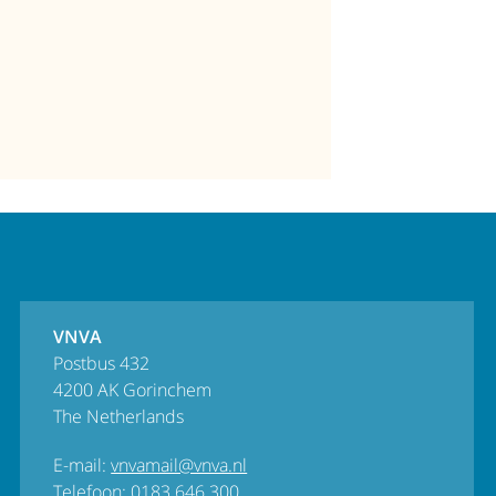
VNVA
Postbus 432
4200 AK Gorinchem
The Netherlands
E-mail:
vnvamail@vnva.nl
Telefoon:
0183 646 300