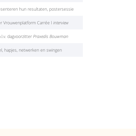
senteren hun resultaten, postersessie
er Vrouwenplatform Carrée l
interview
.l.v. dagvoorzitter
Praxedis Bouwman
el, hapjes, netwerken en swingen