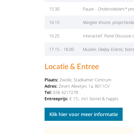
15.30
Pauze -
Onderzoeksters*
pre
16.15
Margien Vroom,
projectleid
16.25
Interactief:
Panel Discussie
o
17.15 - 18.00
Muziek:
DeeJay Eclectic,
borr
Locatie & Entree
Plaats:
Zwolle, Stadkamer Centrum
Adres:
Zeven Alleetjes 1a, 8011CV
Tel:
038 4217278
Entreeprijs:
€ 15,- incl. borrel & hapjes
Klik hier voor meer informatie