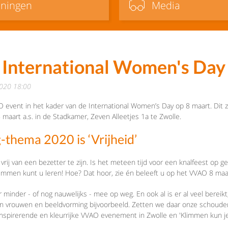
iningen
Media
 International Women's Day
2020 18:00
 event in het kader van de International Women’s Day op 8 maart. Dit za
maart a.s. in de Stadkamer, Zeven Alleetjes 1a te Zwolle.
thema 2020 is ‘Vrijheid’
vrij van een bezetter te zijn. Is het meteen tijd voor een knalfeest op ge
limmen kunt u leren! Hoe? Dat hoor, zie én beleeft u op het VVAO 8 maart
r minder - of nog nauwelijks - mee op weg. En ook al is er al veel berei
en vrouwen en beeldvorming bijvoorbeeld. Zetten we daar onze schouder
 inspirerende en kleurrijke VVAO evenement in Zwolle en 'Klimmen kun je