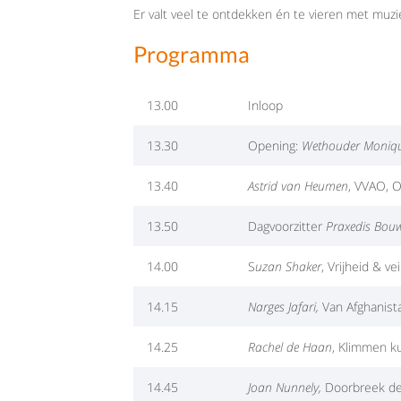
Er valt veel te ontdekken én te vieren met muzi
Programma
13.00
Inloop
13.30
Opening:
Wethouder Moniqu
13.40
Astrid van Heumen
, VVAO, O
13.50
Dagvoorzitter
Praxedis Bo
14.00
S
uzan Shaker
, Vrijheid & v
14.15
Narges Jafari,
Van Afghanista
14.25
Rachel de Haan
, Klimmen ku
14.45
Joan Nunnely,
Doorbreek de