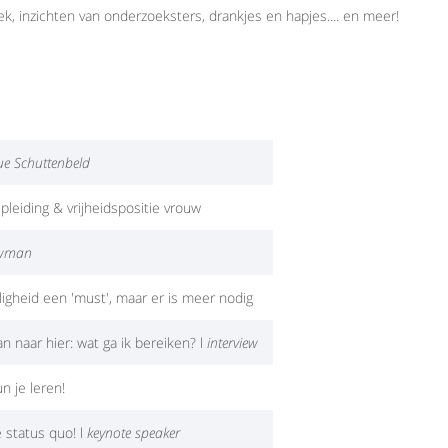
ek, inzichten van onderzoeksters, drankjes en hapjes.... en meer!
e Schuttenbeld
pleiding & vrijheidspositie vrouw
uwman
eiligheid een 'must', maar er is meer nodig
n naar hier: wat ga ik bereiken? l
interview
n je leren!
 status quo! l
keynote speaker