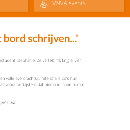
VNVA events
bord schrijven...'
dent Stephanie. Ze vertelt: "Ik krijg al vier
en volle overdrachtsruimte of alle co's hun
s vooral verbijsterd dat níemand in die ruimte
pel staat: