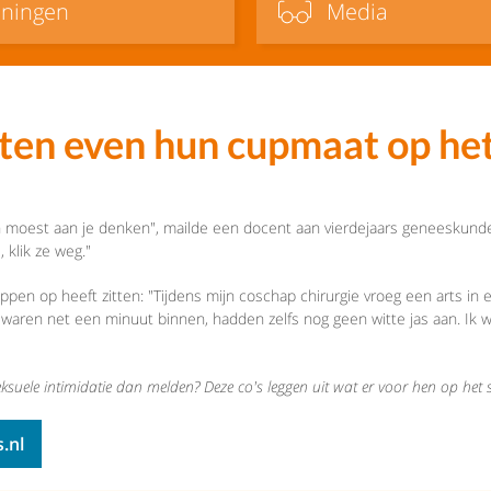
iningen
Media
nten even hun cupmaat op het 
n moest aan je denken", mailde een docent aan vierdejaars geneeskundestu
 klik ze weg."
pen op heeft zitten: "Tijdens mijn coschap chirurgie vroeg een arts in e
waren net een minuut binnen, hadden zelfs nog geen witte jas aan. Ik wa
j seksuele intimidatie dan melden? Deze co's leggen uit wat er voor hen op het s
.nl