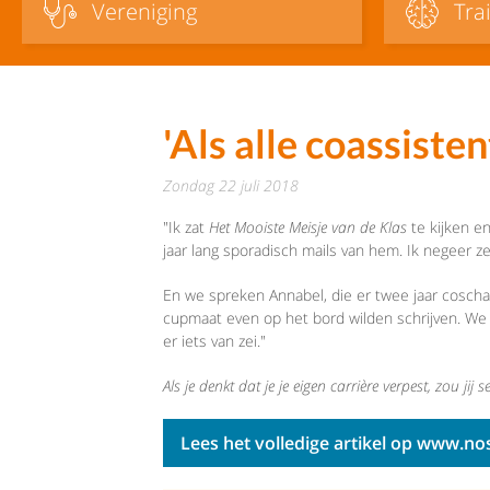
Vereniging
Tra
'Als alle coassiste
zondag 22 juli 2018
"Ik zat
Het Mooiste Meisje van de Klas
te kijken e
jaar lang sporadisch mails van hem. Ik negeer ze,
En we spreken Annabel, die er twee jaar coschap
cupmaat even op het bord wilden schrijven. We 
er iets van zei."
Als je denkt dat je je eigen carrière verpest, zou ji
Lees het volledige artikel op www.nos