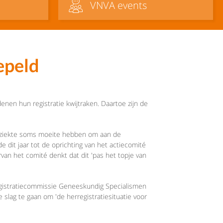
VNVA events
oepeld
nen hun registratie kwijtraken. Daartoe zijn de
e ziekte soms moeite hebben om aan de
de dit jaar tot de oprichting van het actiecomité
rvan het comité denkt dat dit 'pas het topje van
egistratiecommissie Geneeskundig Specialismen
lag te gaan om 'de herregistratiesituatie voor