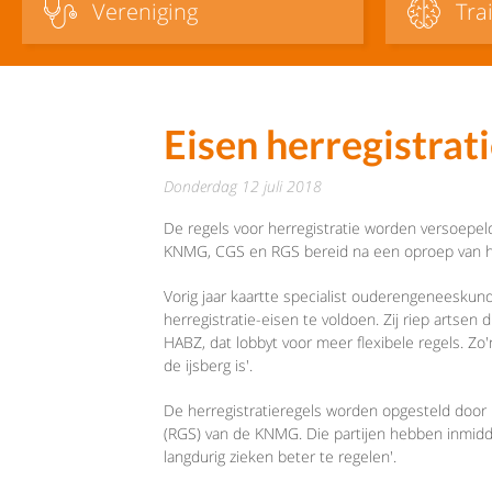
Vereniging
Tra
Eisen herregistrati
donderdag 12 juli 2018
De regels voor herregistratie worden versoepeld
KNMG, CGS en RGS bereid na een oproep van het
Vorig jaar kaartte specialist ouderengeneesku
herregistratie-eisen te voldoen. Zij riep artsen 
HABZ, dat lobbyt voor meer flexibele regels. Zo'
de ijsberg is'.
De herregistratieregels worden opgesteld door
(RGS) van de KNMG. Die partijen hebben inmidd
langdurig zieken beter te regelen'.