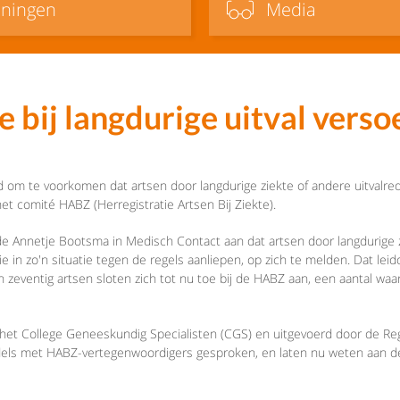
iningen
Media
e bij langdurige uitval vers
 om te voorkomen dat artsen door langdurige ziekte of andere uitvalrede
 comité HABZ (Herregistratie Artsen Bij Ziekte).
nde Annetje Bootsma in Medisch Contact aan dat artsen door langdurig
die in zo'n situatie tegen de regels aanliepen, op zich te melden. Dat leid
n zeventig artsen sloten zich tot nu toe bij de HABZ aan, een aantal waa
 het College Geneeskundig Specialisten (CGS) en uitgevoerd door de R
els met HABZ-vertegenwoordigers gesproken, en laten nu weten aan de s