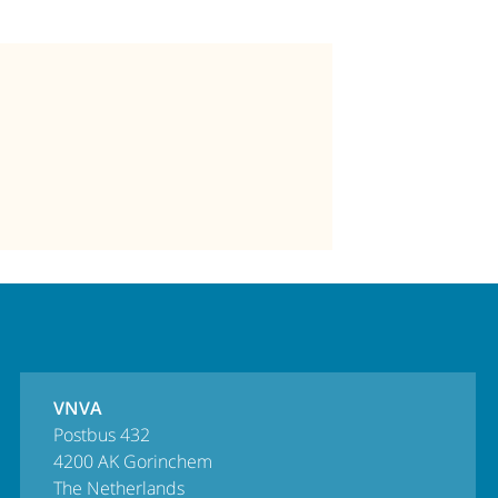
VNVA
Postbus 432
4200 AK Gorinchem
The Netherlands