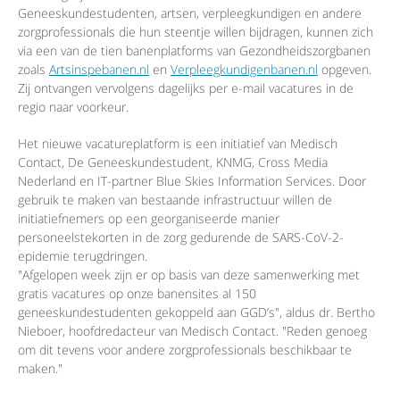
Geneeskundestudenten, artsen, verpleegkundigen en andere
zorgprofessionals die hun steentje willen bijdragen, kunnen zich
via een van de tien banenplatforms van Gezondheidszorgbanen
zoals
Artsinspebanen.nl
en
Verpleegkundigenbanen.nl
opgeven.
Zij ontvangen vervolgens dagelijks per e-mail vacatures in de
regio naar voorkeur.
Het nieuwe vacatureplatform is een initiatief van Medisch
Contact, De Geneeskundestudent, KNMG, Cross Media
Nederland en IT-partner Blue Skies Information Services. Door
gebruik te maken van bestaande infrastructuur willen de
initiatiefnemers op een georganiseerde manier
personeelstekorten in de zorg gedurende de SARS-CoV-2-
epidemie terugdringen.
"Afgelopen week zijn er op basis van deze samenwerking met
gratis vacatures op onze banensites al 150
geneeskundestudenten gekoppeld aan GGD’s", aldus dr. Bertho
Nieboer, hoofdredacteur van Medisch Contact. "Reden genoeg
om dit tevens voor andere zorgprofessionals beschikbaar te
maken."