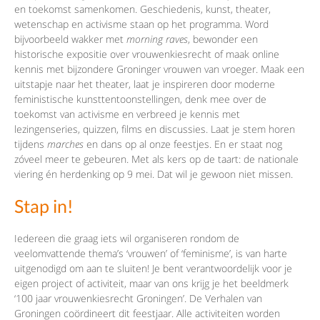
en toekomst samenkomen. Geschiedenis, kunst, theater,
wetenschap en activisme staan op het programma. Word
bijvoorbeeld wakker met
morning raves
, bewonder een
historische expositie over vrouwenkiesrecht of maak online
kennis met bijzondere Groninger vrouwen van vroeger. Maak een
uitstapje naar het theater, laat je inspireren door moderne
feministische kunsttentoonstellingen, denk mee over de
toekomst van activisme en verbreed je kennis met
lezingenseries, quizzen, films en discussies. Laat je stem horen
tijdens
marches
en dans op al onze feestjes. En er staat nog
zóveel meer te gebeuren. Met als kers op de taart: de nationale
viering én herdenking op 9 mei. Dat wil je gewoon niet missen.
Stap in!
Iedereen die graag iets wil organiseren rondom de
veelomvattende thema’s ‘vrouwen’ of ‘feminisme’, is van harte
uitgenodigd om aan te sluiten! Je bent verantwoordelijk voor je
eigen project of activiteit, maar van ons krijg je het beeldmerk
‘100 jaar vrouwenkiesrecht Groningen’. De Verhalen van
Groningen coördineert dit feestjaar. Alle activiteiten worden