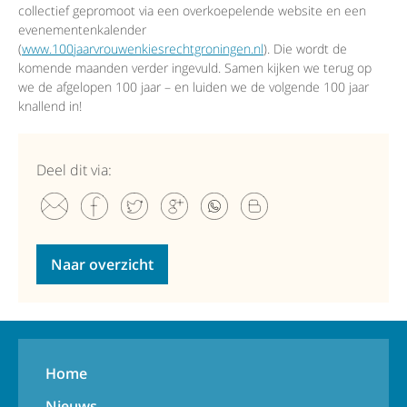
collectief gepromoot via een overkoepelende website en een
evenementenkalender
(
www.100jaarvrouwenkiesrechtgroningen.nl
). Die wordt de
komende maanden verder ingevuld. Samen kijken we terug op
we de afgelopen 100 jaar – en luiden we de volgende 100 jaar
knallend in!
Deel dit via:
Naar overzicht
Home
Nieuws