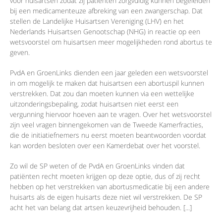
voor huisartsen zodat zij patiënten zorgvuldig kunnen begeleiden
bij een medicamenteuze afbreking van een zwangerschap. Dat
stellen de Landelijke Huisartsen Vereniging (LHV) en het
Nederlands Huisartsen Genootschap (NHG) in reactie op een
wetsvoorstel om huisartsen meer mogelijkheden rond abortus te
geven.
PvdA en GroenLinks dienden een jaar geleden een wetsvoorstel
in om mogelijk te maken dat huisartsen een abortuspil kunnen
verstrekken. Dat zou dan moeten kunnen via een wettelijke
uitzonderingsbepaling, zodat huisartsen niet eerst een
vergunning hiervoor hoeven aan te vragen. Over het wetsvoorstel
zijn veel vragen binnengekomen van de Tweede Kamerfracties,
die de initiatiefnemers nu eerst moeten beantwoorden voordat
kan worden besloten over een Kamerdebat over het voorstel.
Zo wil de SP weten of de PvdA en GroenLinks vinden dat
patiënten recht moeten krijgen op deze optie, dus of zij recht
hebben op het verstrekken van abortusmedicatie bij een andere
huisarts als de eigen huisarts deze niet wil verstrekken. De SP
acht het van belang dat artsen keuzevrijheid behouden. [...]