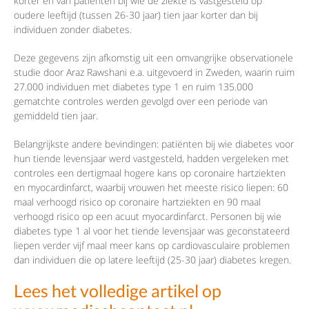
korter en van patiënten bij wie de ziekte is vastgesteld op
oudere leeftijd (tussen 26-30 jaar) tien jaar korter dan bij
individuen zonder diabetes.
Deze gegevens zijn afkomstig uit een omvangrijke observationele
studie door Araz Rawshani e.a. uitgevoerd in Zweden, waarin ruim
27.000 individuen met diabetes type 1 en ruim 135.000
gematchte controles werden gevolgd over een periode van
gemiddeld tien jaar.
Belangrijkste andere bevindingen: patiënten bij wie diabetes voor
hun tiende levensjaar werd vastgesteld, hadden vergeleken met
controles een dertigmaal hogere kans op coronaire hartziekten
en myocardinfarct, waarbij vrouwen het meeste risico liepen: 60
maal verhoogd risico op coronaire hartziekten en 90 maal
verhoogd risico op een acuut myocardinfarct. Personen bij wie
diabetes type 1 al voor het tiende levensjaar was geconstateerd
liepen verder vijf maal meer kans op cardiovasculaire problemen
dan individuen die op latere leeftijd (25-30 jaar) diabetes kregen.
Lees het volledige artikel op