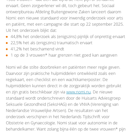
ervaart. Geen zorgverlener wil dit, toch gebeurt het. Sociaal
ontwerpbureau Afdeling Buitengewone Zaken lanceert daarom
Nomi: een nieuwe standaard voor inwendig onderzoek voor arts
en patiënt, met een campagne die start op 22 september 2025.
Uit het onderzoek blijkt dat:
44,8% het onderzoek als (enigszins) pijnlijk of onprettig ervaart
22,5% het als (enigszins) traumatisch ervaart
41,2% het beschamend vindt
1 op de 3 vrouwen* haar grenzen niet goed kan aangeven
Nomi wil die stilte doorbreken en patiënten meer regie geven.
Daarvoor zijn praktische hulpmiddelen ontwikkeld zoals een
regiekaart, een checklist en een wachtkamerposter. De
hulpmiddelen kunnen direct in de zorgpraktijk worden gebruikt
en zijn gratis beschikbaar zijn via
www.nomi.nu
. De nieuwe
standaard wordt onderschreven door de Huisarts Adviesgroep
Seksuele Gezondheid (SeksHAG) en de VNVA (Vereniging van
Nederlandse Vrouwelijke Artsen). De resultaten van het
onderzoek verschijnen in het Nederlands Tijdschrift voor
Obstetrie en Gynaecologie. Nomi staat voor autonomie in de
behandelkamer. Want zolang bijna één op de twee vrouwen* pijn