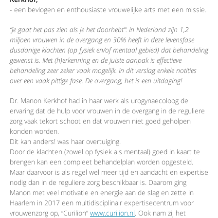
- een bevlogen en enthousiaste vrouwelijke arts met een missie.
“Je gaat het pas zien als je het doorhebt”: In Nederland zijn 1,2
miljoen vrouwen in de overgang en 30% heeft in deze levensfase
dusdanige klachten (op fysiek en/of mentaal gebied) dat behandeling
gewenst is.
Met (h)erkenning en de juiste aanpak is effectieve
behandeling zeer zeker vaak mogelijk.
In dit verslag enkele notities
over een vaak pittige fase. De overgang, het is een uitdaging!
Dr. Manon Kerkhof had in haar werk als urogynaecoloog de
ervaring dat de hulp voor vrouwen in de overgang in de reguliere
zorg vaak tekort schoot en dat vrouwen niet goed geholpen
konden worden.
Dit kan anders! was haar overtuiging.
Door de klachten (zowel op fysiek als mentaal) goed in kaart te
brengen kan een compleet behandelplan worden opgesteld.
Maar daarvoor is als regel wel meer tijd en aandacht en expertise
nodig dan in de reguliere zorg beschikbaar is. Daarom ging
Manon met veel motivatie en energie aan de slag en zette in
Haarlem in 2017 een multidisciplinair expertisecentrum voor
vrouwenzorg op, “Curilion”
www.curilion.nl
. Ook nam zij het