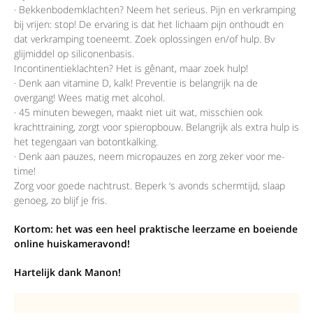
· Bekkenbodemklachten? Neem het serieus. Pijn en verkramping
bij vrijen: stop! De ervaring is dat het lichaam pijn onthoudt en
dat verkramping toeneemt. Zoek oplossingen en/of hulp. Bv
glijmiddel op siliconenbasis.
Incontinentieklachten? Het is gênant, maar zoek hulp!
· Denk aan vitamine D, kalk! Preventie is belangrijk na de
overgang! Wees matig met alcohol.
· 45 minuten bewegen, maakt niet uit wat, misschien ook
krachttraining, zorgt voor spieropbouw. Belangrijk als extra hulp is
het tegengaan van botontkalking.
· Denk aan pauzes, neem micropauzes en zorg zeker voor me-
time!
Zorg voor goede nachtrust. Beperk ‘s avonds schermtijd, slaap
genoeg, zo blijf je fris.
Kortom: het was
e
en heel praktische leerzame en boeiende
online huiskameravond!
Hartelijk dank Manon!