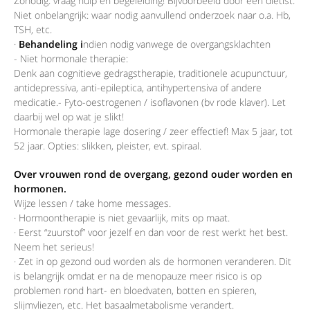
Zonodig: vraag hulp en begeleiding! Bijvoorbeeld door een diëtist.
Niet onbelangrijk: waar nodig aanvullend onderzoek naar o.a. Hb,
TSH, etc.
·
Behandeling i
ndien nodig vanwege de overgangsklachten
- Niet hormonale therapie:
Denk aan cognitieve gedragstherapie, traditionele acupunctuur,
antidepressiva, anti-epileptica, antihypertensiva of andere
medicatie.- Fyto-oestrogenen / isoflavonen (bv rode klaver). Let
daarbij wel op wat je slikt!
Hormonale therapie lage dosering / zeer effectief! Max 5 jaar, tot
52 jaar. Opties: slikken, pleister, evt. spiraal.
Over vrouwen rond de overgang, gezond ouder worden en
hormonen.
Wijze lessen / take home messages.
· Hormoontherapie is niet gevaarlijk, mits op maat.
· Eerst “zuurstof” voor jezelf en dan voor de rest werkt het best.
Neem het serieus!
· Zet in op gezond oud worden als de hormonen veranderen. Dit
is belangrijk omdat er na de menopauze meer risico is op
problemen rond hart- en bloedvaten, botten en spieren,
slijmvliezen, etc. Het basaalmetabolisme verandert.