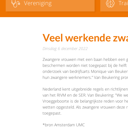
Vereniging
Tra
Veel werkende zwa
dinsdag 6 december 2022
Zwangere vrouwen met een baan hebben een grot
beschermen worden niet toegepast bij de helft v
onderzoek van bedrijfsarts Monique van Beuke
hun zwangere werknemers.” Van Beukering pr
Nederland kent uitgebreide regels en richtlijn
van het RIVM en de SER. Van Beukering: "We wet
Vroeggeboorte is de belangrijkste reden voor he
wetten opgesteld. Als zwangere vrouwen deze ric
toegepast.
*bron Amsterdam UMC