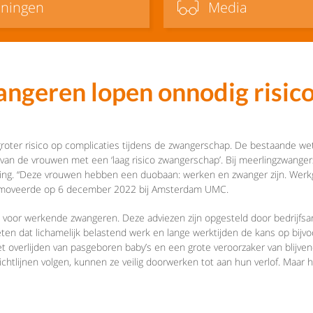
iningen
Media
ngeren lopen onnodig risic
er risico op complicaties tijdens de zwangerschap. De bestaande wette
an de vrouwen met een ‘laag risico zwangerschap’. Bij meerlingzwangersc
ring. “Deze vrouwen hebben een duobaan: werken en zwanger zijn. Werk
omoveerde op 6 december 2022 bij Amsterdam UMC.
en voor werkende zwangeren. Deze adviezen zijn opgesteld door bedrijfs
en dat lichamelijk belastend werk en lange werktijden de kans op bijv
t overlijden van pasgeboren baby’s en een grote veroorzaker van blijven
htlijnen volgen, kunnen ze veilig doorwerken tot aan hun verlof. Maar h