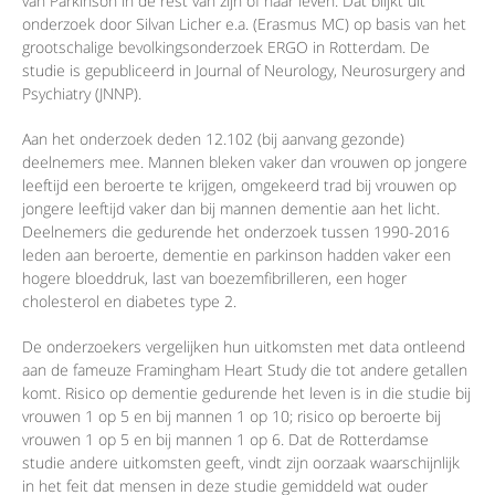
van Parkinson in de rest van zijn of haar leven. Dat blijkt uit
onderzoek door Silvan Licher e.a. (Erasmus MC) op basis van het
grootschalige bevolkingsonderzoek ERGO in Rotterdam. De
studie is gepubliceerd in Journal of Neurology, Neurosurgery and
Psychiatry (JNNP).
Aan het onderzoek deden 12.102 (bij aanvang gezonde)
deelnemers mee. Mannen bleken vaker dan vrouwen op jongere
leeftijd een beroerte te krijgen, omgekeerd trad bij vrouwen op
jongere leeftijd vaker dan bij mannen dementie aan het licht.
Deelnemers die gedurende het onderzoek tussen 1990-2016
leden aan beroerte, dementie en parkinson hadden vaker een
hogere bloeddruk, last van boezemfibrilleren, een hoger
cholesterol en diabetes type 2.
De onderzoekers vergelijken hun uitkomsten met data ontleend
aan de fameuze Framingham Heart Study die tot andere getallen
komt. Risico op dementie gedurende het leven is in die studie bij
vrouwen 1 op 5 en bij mannen 1 op 10; risico op beroerte bij
vrouwen 1 op 5 en bij mannen 1 op 6. Dat de Rotterdamse
studie andere uitkomsten geeft, vindt zijn oorzaak waarschijnlijk
in het feit dat mensen in deze studie gemiddeld wat ouder