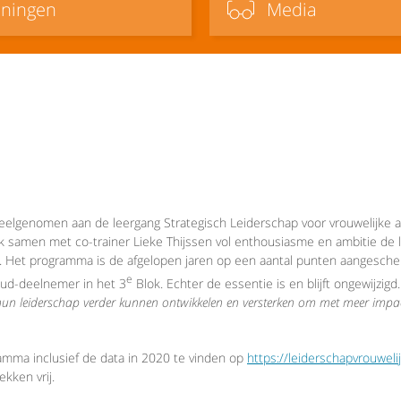
iningen
Media
 deelgenomen aan de leergang Strategisch Leiderschap voor vrouwelijke a
k samen met co-trainer Lieke Thijssen vol enthousiasme en ambitie de
. Het programma is de afgelopen jaren op een aantal punten aangesche
e
oud-deelnemer in het 3
Blok. Echter de essentie is en blijft ongewijzigd
n leiderschap verder kunnen ontwikkelen en versterken om met meer impact
gramma inclusief de data in 2020 te vinden op
https://leiderschapvrouweli
ekken vrij.