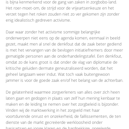
is bijna kenmerkend voor de gang van zaken in zorgbobo-land.
Het roer-moet-om, de strijd voor de vrijeartsenkeuze en het
verzet tegen het roken zouden niet zo ver gekomen zijn zonder
enig idealistisch gedreven activisme.
Daar waar zonder het activisme sommige belangrijke
onderwerpen niet eens op de agenda komen, eenmaal in beeld
gezet, maakt men al snel de denkfout dat de zaak beter gediend
is met het vervangen van de bevlogen initiatiefnemers door meer
gematigde personen aan de onderhandelingstafel. Een denkfout,
omdat zo de kans groot is dat onder de vlag van diplomatie de
kritische geluiden dermate geneutraliseerd worden, dat het
geheel langzaam weer indut. Wat toch vaak buitengewoon
jammer is voor de goede zaak en/of het belang van de achterban.
De gelatenheid waarmee zorgverleners van alles over zich heen
laten gaan en gedogen in plaats van zelf hun mening kenbaar te
maken en de leiding te nemen over het zorgbeleid is bijzonder.
Vinden wij de marktwerking in het zorgveld met haar
voortdurende onrust en onzekerheid, de faillissementen, de ten
dienste van de markt gecreëerde werkloosheid onder
basisartsen en jonge klaren en de hardnekkige, opgelegde