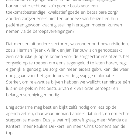
bureaucratie echt wel zo’n goede basis voor een
toekomstbestendige, kwalitatief goede en betaalbare zorg?
Zouden zorgverleners niet ten behoeve van henzelf en hun
patiënten gewoon krachtig stelling hiertegen moeten kunnen
nemen via de beroepsverenigingen?
Dat mensen uit andere sectoren, waaronder oud-bewindslieden,
zoals Herman Tjeenk Willink en Jan Terlouw, zich genoodzaakt
zien nadrukkelijk op te komen voor de zorgsector en/ of zelfs het
zorgveld op te roepen om eens tegengeluid te laten horen, zegt
eigenlijk al genoeg. De zorg kan meer leiders gebruiken, die waar
nodig gaan voor het goede boven de gezapige diplomatie.
Sterker, om relevant te blijven hebben we wellicht tenminste één
luis-in-de-pels in het bestuur van elk van onze beroeps- en
belangenverenigingen nodig.
Enig activisme mag best en blijkt zelfs nodig om iets op de
agenda zetten, daar waar niemand anders dat durft, en om echte
stappen te maken. Dus ja, wat mij betreft graag meer Wanda de
Kanters, meer Pauline Dekkers, en meer Chris Oomens aan de
top!