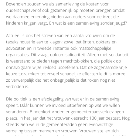
Bovendien zouden we als samenleving de kosten voor
ouderschapsverlof ook gezamenlijk op moeten brengen omdat
we daarmee erkenning bieden aan ouders voor de inzet die
kinderen krijgen vergt. En wat is een samenleving zonder jeugd?
Actueel is ook het streven van een aantal vrouwen om de
tabaksindustrie aan te klagen: zowel patiënten, dokters en
advocaten en in tweede instantie ook maatschappelijke
organisaties. Dit vraagt ook om solidariteit. Alleen met solidariteit
is weerstand te bieden tegen machtsblokken, die politiek op
onnavolgbare wijze invloed uitoefenen. Dat de zogenaamde vrije
keuze t.o.v. roken tot zoveel schadelijke effecten leidt is moreel
zo verwerpelijk dat het onbegrijpelijk is dat roken nog niet
verboden is.
Die politiek is een afspiegeling van wat er in de samenleving
speelt. Dáár kunnen we invloed uitoefenen op wat we willen
veranderen. Binnenkort vinden er gemeenteraadsverkiezingen
plaats, in het jaar dat het vrouwenkiesrecht 100 jaar bestaat. Nog
steeds zien we in de gemeenteraden geen evenwichtige
verdeling tussen mannen en vrouwen. Vrouwen stellen zich