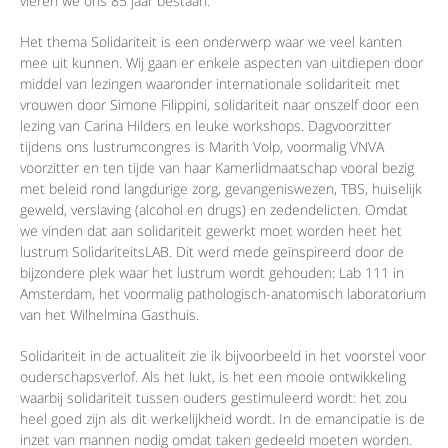
vieren we ons 85 jaar bestaan.
Het thema Solidariteit is een onderwerp waar we veel kanten
mee uit kunnen. Wij gaan er enkele aspecten van uitdiepen door
middel van lezingen waaronder internationale solidariteit met
vrouwen door Simone Filippini, solidariteit naar onszelf door een
lezing van Carina Hilders en leuke workshops. Dagvoorzitter
tijdens ons lustrumcongres is Marith Volp, voormalig VNVA
voorzitter en ten tijde van haar Kamerlidmaatschap vooral bezig
met beleid rond langdurige zorg, gevangeniswezen, TBS, huiselijk
geweld, verslaving (alcohol en drugs) en zedendelicten. Omdat
we vinden dat aan solidariteit gewerkt moet worden heet het
lustrum SolidariteitsLAB. Dit werd mede geïnspireerd door de
bijzondere plek waar het lustrum wordt gehouden: Lab 111 in
Amsterdam, het voormalig pathologisch-anatomisch laboratorium
van het Wilhelmina Gasthuis.
Solidariteit in de actualiteit zie ik bijvoorbeeld in het voorstel voor
ouderschapsverlof. Als het lukt, is het een mooie ontwikkeling
waarbij solidariteit tussen ouders gestimuleerd wordt: het zou
heel goed zijn als dit werkelijkheid wordt. In de emancipatie is de
inzet van mannen nodig omdat taken gedeeld moeten worden.