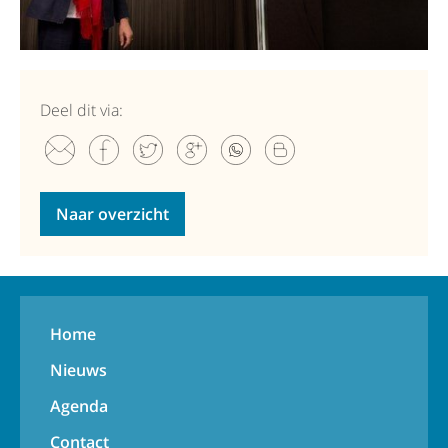
Deel dit via:
Naar overzicht
Home
Nieuws
Agenda
Contact