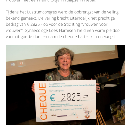
Tijdens het Lustrumcongres werd de opbrengst van de veiling
bekend gemaakt. De veiling bracht uiteindelijk het prachtige
bedrag van € 2825,- op voor de Stichting “Vrouwen voor
vrouwen”. Gynaecologe Loes Harmsen hield een warm pleidooi
voor dit goede doel en nam de cheque hartelijk in ontvangst.